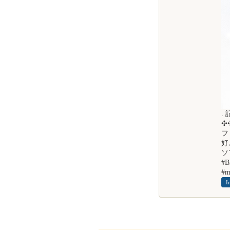
.
✣✣­­
ファブ
好
ソ
#
#m
I