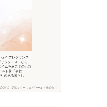
IBIDAY Euphoria キンモクセイ フレグランス
­­–­­–­­–­­–✣✣ ファブリックミストなら
タイムを過ごすのも◎
ワールド株式会社
#香りのある暮らし
25/09/19
提供：ツーウェイワールド株式会社