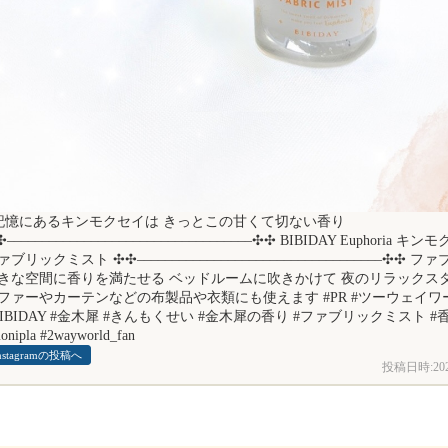
 記憶にあるキンモクセイは きっとこの甘くて切ない香り
–­­–­­–­­–­­–­­–­­–­­–­­–­­–­­–­­–­­–­­–­­–­­––­­–­­–­­–­­–­­–­­–­­–­­–­­–­­–­­–­­–­­–­­–­­–­­–­­–­­–✣✣ B
リックミスト ✣✣­­–­­–­­–­­–­­–­­–­­–­­–­­–­­–­­–­­–­­–­­–­­–­­––­­–­­–­­–­­–­­–­­–­­–­­–­­–­­–­­–­­–­­–­­–
きな空間に香りを満たせる ベッドルームに吹きかけて 夜のリラックス
ファーやカーテンなどの布製品や衣類にも使えます #PR #ツーウェイ
BIBIDAY #金木犀 #きんもくせい #金木犀の香り #ファブリックミスト 
onipla #2wayworld_fan
nstagramの投稿へ
投稿日時:
20