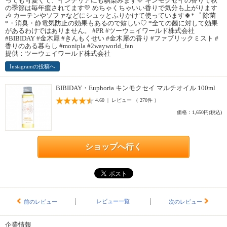
っても可愛くて、インテリアにも馴染みます💛 キンモクセイの香りで秋
の季節は毎年癒されてます💛 めちゃくちゃいい香りで気分も上がります
🎶 カーテンやソファなどにシュッとふりかけて使っています🍀*゜ 除菌
*・消臭・静電気防止の効果もあるので嬉しい♡ *全ての菌に対して効果
があるわけではありません。 #PR #ツーウェイワールド株式会社
#BIBIDAY #金木犀 #きんもくせい #金木犀の香り #ファブリックミスト #
香りのある暮らし #monipla #2wayworld_fan
提供：ツーウェイワールド株式会社
Instagramの投稿へ
BIBIDAY・Euphoria キンモクセイ マルチオイル 100ml
4.60 | レビュー （ 270件 ）
価格：1,650円(税込)
ショップへ行く
レビュー一覧
前のレビュー
次のレビュー
企業情報