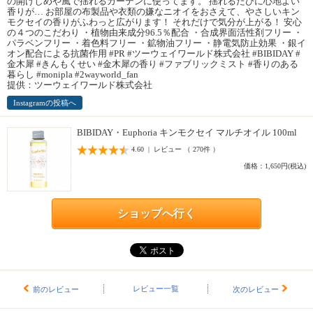
の開けしめや風で揺れるカーテンに使ってます。 揺れるたびに心地よい
香りが… お部屋の布製品や衣類の嫌なニオイをおさえて、やさしいキン
モクセイの香りがふわっと広がります！ それだけで気分が上がる！ 安心
の４つのこだわり ・植物由来成分96.5％配合 ・合成界面活性剤フリー ・
パラベンフリー ・着色料フリー ・鉱物油フリー ・静電気防止効果 ・銀イ
オン配合による抗菌作用 #PR #ツーウェイワールド株式会社 #BIBIDAY #
金木犀 #きんもくせい #金木犀の香り #ファブリックミスト #香りのある
暮らし #monipla #2wayworld_fan
提供：ツーウェイワールド株式会社
Instagramの投稿へ
BIBIDAY・Euphoria キンモクセイ マルチオイル 100ml
4.60 | レビュー （ 270件 ）
価格：1,650円(税込)
ショップへ行く
レビュー一覧
前のレビュー
次のレビュー