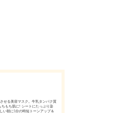
プさせる美容マスク。牛乳タンパク質
ちもち肌に! シートにたっぷり染
しい朝に5分の時短トーンアップ＆