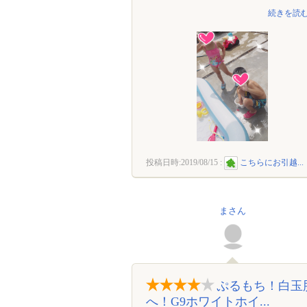
続きを読む
投稿日時:
2019/08/15
:
こちらにお引越...
まさん
ぷるもち！白玉
へ！G9ホワイトホイ...