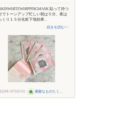
SKINWHITEWHIPPINGMASK 貼って待つ
けでトーンアップ忙しい朝は５分、夜は
っくり１５分化粧下地効果...
続きを読む>>
稿日時:
1970/01/01
:
素敵なものたく...