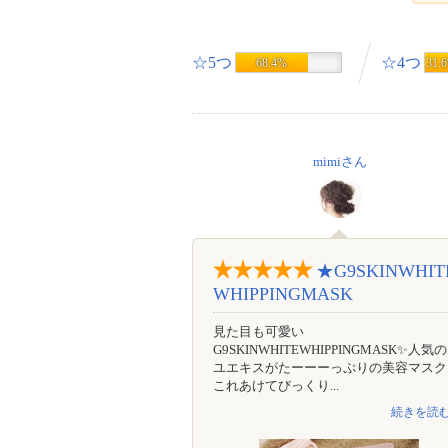
☆5つ
☆4つ
68.4%
31.
mimiさん
★G9SKINWHIT
WHIPPINGMASK
見た目も可愛い
G9SKINWHITEWHIPPINGMASK✨人気
ユエキスがたーーーっぷりの美容マスク
これあけてびっくり...
続きを読む