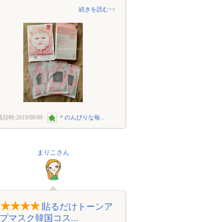
続きを読む>>
稿日時:
2019/08/09
:
＊のんびりな毎...
まりこさん
貼るだけトーンア
プマスク韓国コス...