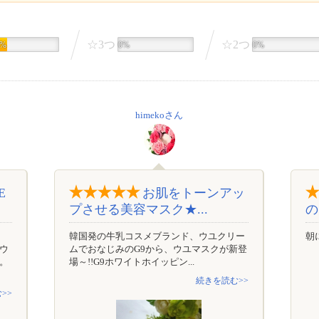
☆3つ
☆2つ
6%
0%
0%
himekoさん
E
お肌をトーンアッ
プさせる美容マスク★...
の
韓国発の牛乳コスメブランド、ウユクリー
朝
のウ
ムでおなじみのG9から、ウユマスクが新登
。
場～!!G9ホワイトホイッピン...
続きを読む>>
>>