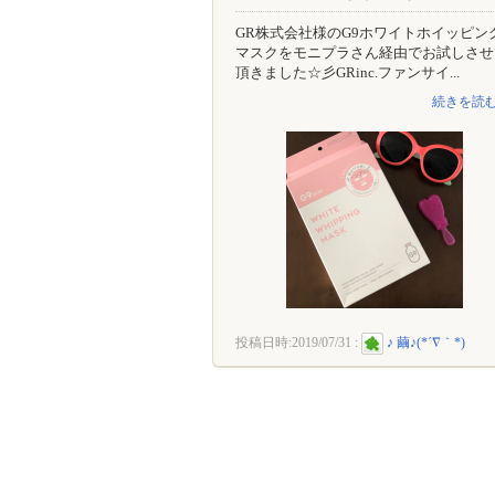
GR株式会社様のG9ホワイトホイッピン
マスクをモニプラさん経由でお試しさせ
頂きました☆彡GRinc.ファンサイ...
続きを読む
投稿日時:
2019/07/31
:
♪ 繭♪(*´∇｀*)