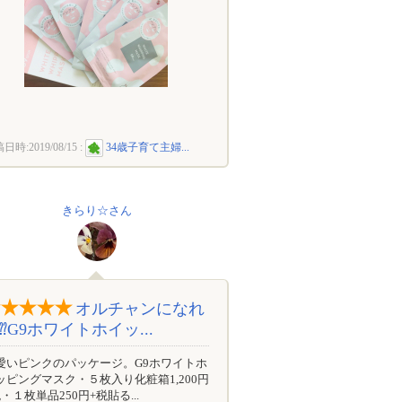
稿日時:
2019/08/15
:
34歳子育て主婦...
きらり☆さん
オルチャンになれ
⁇G9ホワイトホイッ...
愛いピンクのパッケージ。G9ホワイトホ
ッピングマスク・５枚入り化粧箱1,200円
税・１枚単品250円+税貼る...