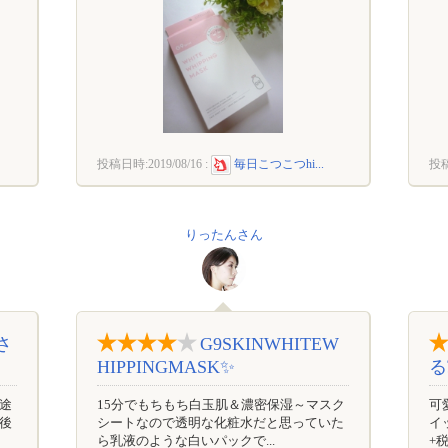
投稿日時:
2019/08/16
:
毎日こつこつhi...
投
りったんさん
さ
G9SKINWHITEW
HIPPINGMASK✨
る
途
15分でもちもち白玉肌＆濃密保湿～マスク
可
後
シートなので透明な化粧水だと思っていた
イ
ら乳液のような白いパックで...
+