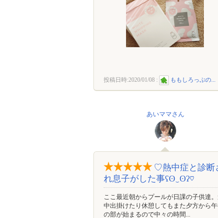
投稿日時:
2020/01/08
:
ももしろっぷの...
あいママさん
♡熱中症と診断
れ息子がした事ʕʘ‿ʘʔ♡
ここ最近朝からプールが日課の子供達。
中出掛けたり休憩してもまた夕方から午
の部が始まるので中々の時間...