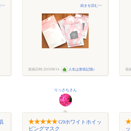
>>
続きを読む>>
投稿日時:
2019/08/14
:
人生は形状記憶♪
投
りっさちさん
肌
G9ホワイトホイッ
ピングマスク
ッ