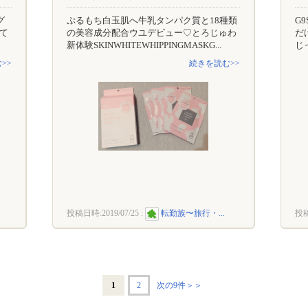
グ
ぷるもち白玉肌へ牛乳タンパク質と18種類
G9
て
の美容成分配合ウユデビュー♡とろじゅわ
だ
新体験SKINWHITEWHIPPINGMASKG...
じ
>>
続きを読む>>
投稿日時:
2019/07/25
:
転勤族〜旅行・...
投
1
2
次の9件＞＞