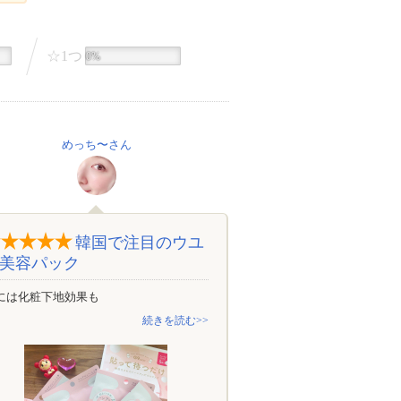
☆1つ
0%
めっち〜さん
韓国で注目のウユ
美容パック
には化粧下地効果も
続きを読む>>