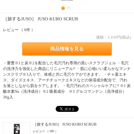
［旅するJUSO］ JUSO KURO SCRUB
レビュー （ 0件 ）
価格：
1,430
円(税込)
商品情報を見る
・重曹※1と炭※2を配合した毛穴汚れ専用の黒いスクラブジェル ・毛穴
の洗浄力を強化した商品にリニューアル!! ・肌に心地いい柔らかなマンナ
ンスクラブ※3入りで、体感と共に毛穴ケアができます。 ・チャ葉エキ
ス、ダイズエキス、アーチチョークエキスなどの保湿成分配合で、汚れ
を落としながら肌をケアします。 ・毛穴汚れのスペシャルケアに!! ※1 炭
酸水素Na（洗浄成分）※2 吸着成分 ※3 グルコマンナン（洗浄成分）
30g入
［旅するJUSO］ JUSO KURO SCRUB
レビュー （ 0件 ）