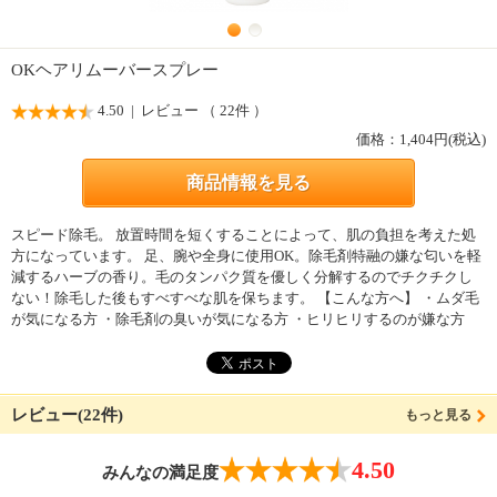
OKヘアリムーバースプレー
4.50
| レビュー （ 22件 ）
価格：
1,404
円(税込)
商品情報を見る
スピード除毛。 放置時間を短くすることによって、肌の負担を考えた処
方になっています。 足、腕や全身に使用OK。除毛剤特融の嫌な匂いを軽
減するハーブの香り。毛のタンパク質を優しく分解するのでチクチクし
ない！除毛した後もすべすべな肌を保ちます。 【こんな方へ】 ・ムダ毛
が気になる方 ・除毛剤の臭いが気になる方 ・ヒリヒリするのが嫌な方
レビュー(22件)
もっと見る
4.50
みんなの満足度