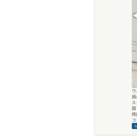
ウ
損
ス
国
焼
コ
I