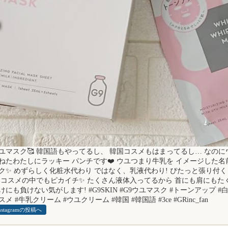
◀
ユマスク🥰 韓国語もやってるし、 韓国コスメもはまってるし… なのに
ねたわたしにラッキー パンチです❤️ ウユつまり牛乳を イメージした名
ク✨ めずらしく化粧水代わり ではなく、乳液代わり! ぴたっと張り付く
 コスメの中でもピカイチ✨ たくさん液体入ってるから 首にも肩にもたく
けにも負けない気がします! #G9SKIN #G9ウユマスク #トーンアップ #白玉肌
スメ #牛乳クリーム #ウユクリーム #韓国 #韓国語 #3ce #GRinc_fan
nstagramの投稿へ