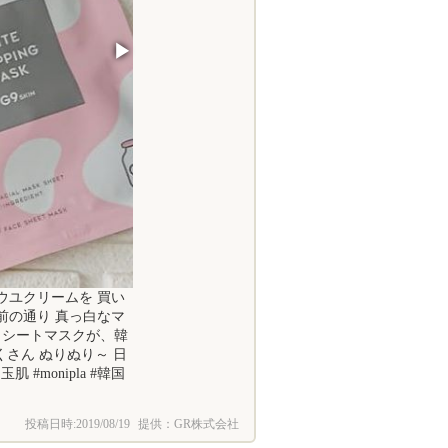
▶
ウユクリームを 買い
前の通り 真っ白なマ
 シートマスクが、韓
さん ぬりぬり～ 日
 #monipla #韓国
投稿日時:
2019/08/19
提供：GR株式会社