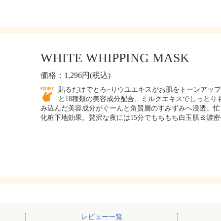
WHITE WHIPPING MASK
価格：1,296円(税込)
貼るだけでとろ~りウユエキスがお肌をトーンアッ
と18種類の美容成分配合、ミルクエキスでしっとりも
み込んだ美容成分がぐーんと角質層のすみずみへ浸透。忙
化粧下地効果。贅沢な夜には15分でもちもち白玉肌＆濃
レビュー一覧