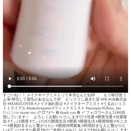
すごいね！！ メイクキープミストって本当なんだね🤣 もう毎日使う
よ🤩 帰宅して眉毛があるなんて🤣 ビックリし過ぎた笑 #PR #GR株式会
社 #MAKECOVER #メイク崩れ防止 #メイクキープミスト #うるおいミス
トトライアル #makekeepmist #フィックスミスト #monipla #GRinc_fan
𝙵𝚘𝚕𝚕𝚘𝚠 ᴛʜᴀɴᴋ ʏᴏᴜ .(*ˊᗜˋ*)/°•· ✿ thank you ✿ ·•° フォロワーさん5,000目
指しています✨ よろしくお願いいたします👍🏻 #当選 #懸賞当選 #当選報
告 #てぃけ懸賞 #てぃけ2025懸賞生活 #懸賞 #懸賞生活 #懸賞情報 #モニタ
ー #懸賞好きさんと繋がりたい #懸賞仲間募集 #料理好きな人と繋がりた
い #アンバサダー希望 PRのご依頼は @tk12_10 までDMお願いいたします