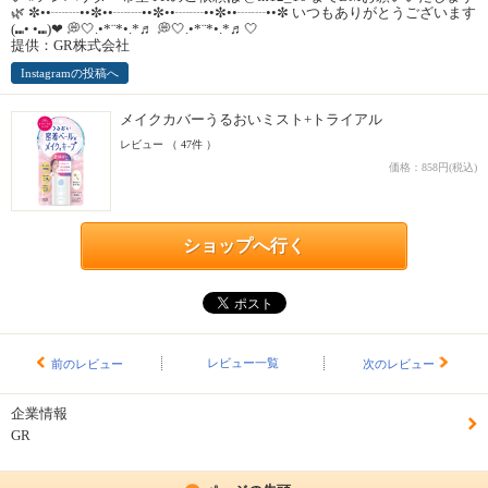
🌿 ✼••┈┈••✼••┈┈••✼••┈┈••✼••┈┈••✼ いつもありがとうございます
(⑉• •⑉)❤︎ 💭🤍.•*¨*•.*♬ 💭🤍.•*¨*•.*♬🤍
提供：GR株式会社
Instagramの投稿へ
メイクカバーうるおいミスト+トライアル
レビュー （ 47件 ）
価格：858円(税込)
ショップへ行く
レビュー一覧
前のレビュー
次のレビュー
企業情報
GR