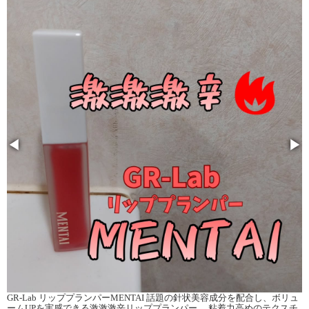
◀
▶
GR-Lab リッププランパーMENTAI 話題の針状美容成分を配合し、ボリュ
ームUPを実感できる激激激辛リッププランパー。 粘着力高めのテクスチ