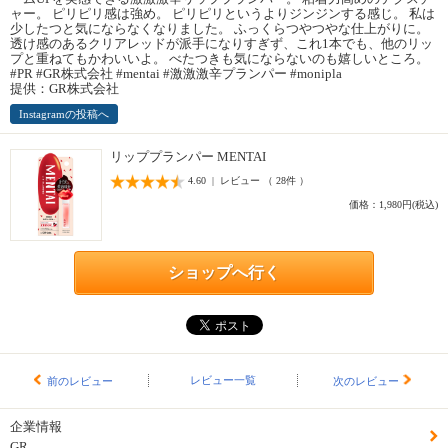
ャー。 ピリピリ感は強め。 ピリピリというよりジンジンする感じ。 私は
少したつと気にならなくなりました。 ふっくらつやつやな仕上がりに。
透け感のあるクリアレッドが派手になりすぎず、これ1本でも、他のリッ
プと重ねてもかわいいよ。 べたつきも気にならないのも嬉しいところ。
#PR #GR株式会社 #mentai #激激激辛プランパー #monipla
提供：GR株式会社
Instagramの投稿へ
リッププランパー MENTAI
4.60 | レビュー （ 28件 ）
価格：1,980円(税込)
ショップへ行く
レビュー一覧
前のレビュー
次のレビュー
企業情報
GR