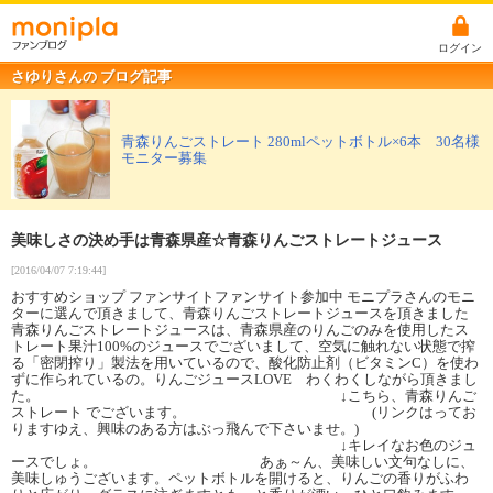
ログイン
さゆりさんの ブログ記事
青森りんごストレート 280mlペットボトル×6本 30名様
モニター募集
美味しさの決め手は青森県産☆青森りんごストレートジュース
[2016/04/07 7:19:44]
おすすめショップ ファンサイトファンサイト参加中 モニプラさんのモニ
ターに選んで頂きまして、青森りんごストレートジュースを頂きました
青森りんごストレートジュースは、青森県産のりんごのみを使用したス
トレート果汁100%のジュースでございまして、空気に触れない状態で搾
る「密閉搾り」製法を用いているので、酸化防止剤（ビタミンC）を使わ
ずに作られているの。りんごジュースLOVE わくわくしながら頂きまし
た。 ↓こちら、青森りんご
ストレート でございます。 (リンクはってお
りますゆえ、興味のある方はぶっ飛んで下さいませ。)
↓キレイなお色のジュ
ースでしょ。 あぁ～ん、美味しい文句なしに、
美味しゅうございます。ペットボトルを開けると、りんごの香りがふわ