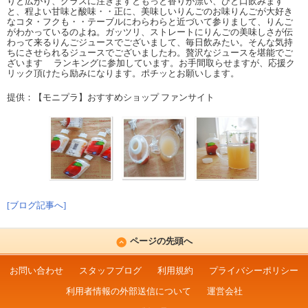
りと広がり、グラスに注ぎますともっと香りが漂い、ひと口飲みます
と、程よい甘味と酸味・・正に、美味しいりんごのお味りんごが大好き
なコタ・フクも・・テーブルにわらわらと近づいて参りまして、りんご
がわかっているのよね。ガッツリ、ストレートにりんごの美味しさが伝
わって来るりんごジュースでございまして、毎日飲みたい。そんな気持
ちにさせられるジュースでございましたわ。贅沢なジュースを堪能でご
ざいます ランキングに参加しています。お手間取らせますが、応援ク
リック頂けたら励みになります。ポチッとお願いします。
提供：【モニプラ】おすすめショップ ファンサイト
[ブログ記事へ]
ページの先頭へ
お問い合わせ
スタッフブログ
利用規約
プライバシーポリシー
利用者情報の外部送信について
運営会社