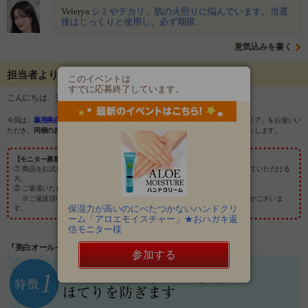
Velerya
シミやテカリ、肌の火照りに悩んでいます。当選
後はじっくりと使用し、必ず期限…
意気込みを書く
担当者よりメッセージ
このイベントは
すでに応募終了しています。
こんにちは、安心健康ライフのモニプラファンサイトです。
今回は、
薬用美白オールインワンゲル
「ビハククリア」
の募集です。「ビハククリア」をお使いい
ただき、
同梱のお葉書にご感想書いてご返送いただける現品モニター様
を募集いたします。
【モニター募集条件】
① 商品をお試し頂き、
30日以内に同梱ハガキへご感想をご記入の上、ご返送
していただける
方。
② ご返送いただいたお葉書の二次使用にご了承いただける方
※ご返送頂いたお葉書は、ホームページや販促物に使用させていただく場合がございま
保湿力が高いのにべたつかないハンドクリ
す。
ーム「アロエモイスチャー」★おハガキ返
信モニター様
『美白オールインワンゲル「ビハククリア」』
参加する