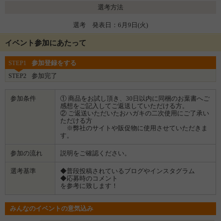
選考方法
選考 発表日：6月9日(火)
イベント参加にあたって
STEP1
参加登録をする
STEP2
参加完了
参加条件
① 商品をお試し頂き、30日以内に同梱のお葉書へご
感想をご記入してご返送していただける方。
② ご返送いただいたおハガキの二次使用にご了承い
ただける方
※弊社のサイトや販促物に使用させていただきま
す。
参加の流れ
説明をご確認ください。
選考基準
◆普段投稿されているブログやインスタグラム
◆応募時のコメント
を参考に致します！
みんなのイベントの意気込み