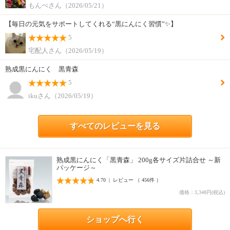
もんぺさん（2026/05/21）
【毎日の元気をサポートしてくれる“黒にんにく習慣”✨】
5
宅配人さん（2026/05/19）
熟成黒にんにく 黒青森
5
ikuさん（2026/05/19）
すべてのレビューを見る
熟成黒にんにく「黒青森」 200g各サイズ片詰合せ ～新
パッケージ～
4.70 | レビュー （ 456件 ）
価格：3,348円(税込)
ショップへ行く