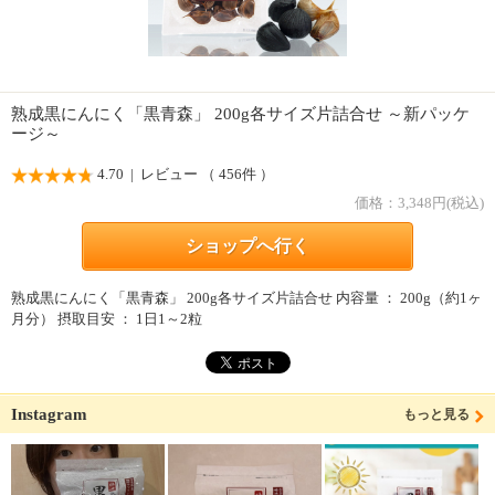
熟成黒にんにく「黒青森」 200g各サイズ片詰合せ ～新パッケ
ージ～
4.70
| レビュー （ 456件 ）
価格：
3,348
円(税込)
ショップへ行く
熟成黒にんにく「黒青森」 200g各サイズ片詰合せ 内容量 ： 200g（約1ヶ
月分） 摂取目安 ： 1日1～2粒
Instagram
もっと見る