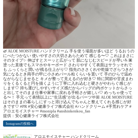
🌿 ALOE MOISTURE ハンドクリーム 手を使う場面が多いほど うるおうの
にべたつかない 使いやすさの大切さあらためて 感じる〜🤍 これはまさに
そのタイプ✨ 伸ばすとスーッと広がって 肌になじむスピードが早い🫰🏽
塗った直後でもスマホやキーボード さわりやすくて表面はサラッそれで
も ふっくらと潤いが残る仕上がり🤍 指先のささくれや乾燥でざらつきが
気になるとき両手の甲に小さめパール粒くらいを置いて 手のひらで温め
ながらなじませると キメが整って見えるのが好き🤍 特に関節や甘皮まわ
りをくるくると円を描くように丁寧に入れ込むと硬さがやわらぐ感じが
します🤍 持ち運びしやすいサイズ感だからバッグの内ポケットからさっ
と出してそのまま仕事や家事に戻れる手軽さが嬉しい🤍 めっちゃ使って
る〜！ 手元って表情以上に“生活感”が出るパーツ🫶🏼 ALOE MOISTURE
はそのままの暮らしにすっと溶け込んでちゃんと整えてくれる感じが好
きです🤍 #PR #安心健康ライフ株式会社 #ハンドクリーム #手荒れケア #
アロエモイスチャー #monipla #anshinkenkou_fan
提供：安心健康ライフ株式会社
Instagramの投稿へ
アロエモイスチャー ハンドクリーム