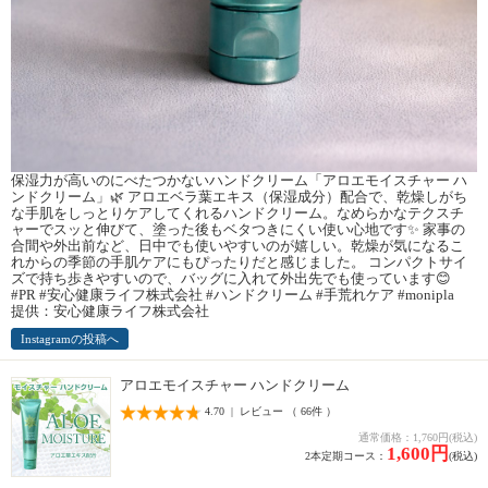
保湿力が高いのにべたつかないハンドクリーム「アロエモイスチャー ハ
ンドクリーム」🌿 アロエベラ葉エキス（保湿成分）配合で、乾燥しがち
な手肌をしっとりケアしてくれるハンドクリーム。なめらかなテクスチ
ャーでスッと伸びて、塗った後もベタつきにくい使い心地です✨ 家事の
合間や外出前など、日中でも使いやすいのが嬉しい。乾燥が気になるこ
れからの季節の手肌ケアにもぴったりだと感じました。 コンパクトサイ
ズで持ち歩きやすいので、バッグに入れて外出先でも使っています😊
#PR #安心健康ライフ株式会社 #ハンドクリーム #手荒れケア #monipla
提供：安心健康ライフ株式会社
Instagramの投稿へ
アロエモイスチャー ハンドクリーム
4.70 | レビュー （ 66件 ）
通常価格：1,760円(税込)
1,600円
2本定期コース：
(税込)