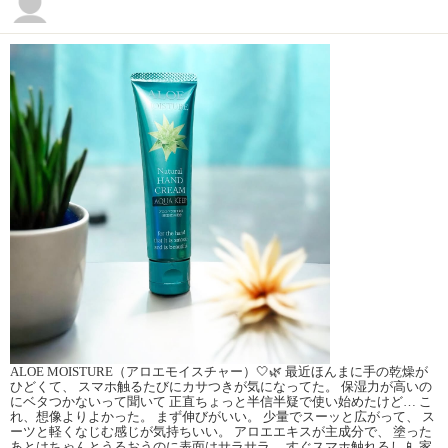
ALOE MOISTURE（アロエモイスチャー）🤍🌿 最近ほんまに手の乾燥が
ひどくて、 スマホ触るたびにカサつきが気になってた。 保湿力が高いの
にベタつかないって聞いて 正直ちょっと半信半疑で使い始めたけど… こ
れ、想像よりよかった。 まず伸びがいい。 少量でスーッと広がって、 ス
ーツと軽くなじむ感じが気持ちいい。 アロエエキスが主成分で、 塗った
あとはちゃんとうるおうのに表面はサラサラ。 すぐスマホ触れるし📱 家