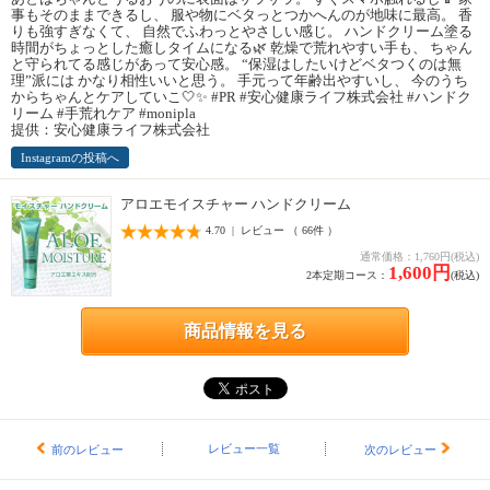
事もそのままできるし、 服や物にベタっとつかへんのが地味に最高。 香
りも強すぎなくて、 自然でふわっとやさしい感じ。 ハンドクリーム塗る
時間がちょっとした癒しタイムになる🌿 乾燥で荒れやすい手も、 ちゃん
と守られてる感じがあって安心感。 “保湿はしたいけどベタつくのは無
理”派には かなり相性いいと思う。 手元って年齢出やすいし、 今のうち
からちゃんとケアしていこ🤍✨ #PR #安心健康ライフ株式会社 #ハンドク
リーム #手荒れケア #monipla
提供：安心健康ライフ株式会社
Instagramの投稿へ
アロエモイスチャー ハンドクリーム
4.70 | レビュー （ 66件 ）
通常価格：1,760円(税込)
1,600円
2本定期コース：
(税込)
商品情報を見る
レビュー一覧
前のレビュー
次のレビュー