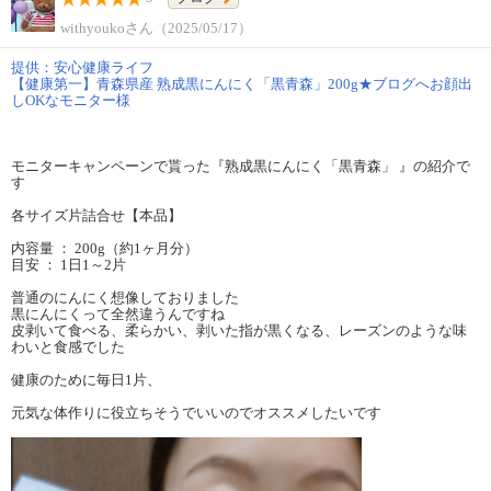
withyoukoさん（2025/05/17）
提供：安心健康ライフ
【健康第一】青森県産 熟成黒にんにく「黒青森」200g★ブログへお顔出
しOKなモニター様
モニターキャンペーンで貰った『熟成黒にんにく「黒青森」 』の紹介で
す
各サイズ片詰合せ【本品】
内容量 ： 200g（約1ヶ月分）
目安 ： 1日1～2片
普通のにんにく想像しておりました
黒にんにくって全然違うんですね
皮剥いて食べる、柔らかい、剥いた指が黒くなる、レーズンのような味
わいと食感でした
健康のために毎日1片、
元気な体作りに役立ちそうでいいのでオススメしたいです