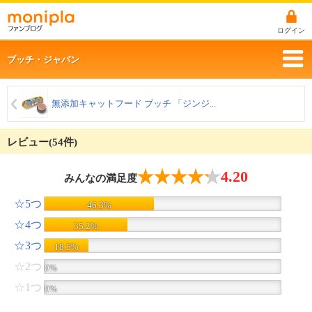
ログイン
ブッチ・ジャパン
無添加キャットフード ブッチ 「ジンジ...
レビュー(54件)
4.20
みんなの満足度
☆5つ
46.3%
☆4つ
35.2%
☆3つ
18.5%
☆2つ
0%
☆1つ
0%