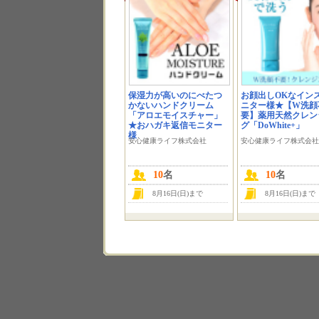
保湿力が高いのにべたつ
お顔出しOKなイン
かないハンドクリーム
ニター様★【W洗顔
「アロエモイスチャー」
要】薬用天然クレン
★おハガキ返信モニター
グ「DoWhite+」
様
安心健康ライフ株式会社
安心健康ライフ株式会社
10
名
10
名
8月16日(日)まで
8月16日(日)まで