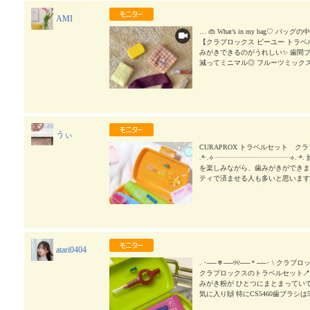
ブラシは『天使の歯ブラシ』と言われ
AMI
もちもち感の極細毛が、心地よくし
の投稿もぜひみてね💕 とっても可愛
… 👜 What’s in my bag
夏休み、旅行にぜひ持って 行って快適な
【クラプロックス ビーユー トラベ
ラデンジャパン #クラプロックス使って
みがきできるのがうれしい✨ 歯間
減ってミニマル◎ フルーツミックスペ
も楽しいです♪ さて、娘がピアノ
から教えてもらうことに。 ピアノ
ないし、ネコ踏んじゃったしか弾け
く半分覚えました🎹 こりゃもうボ
かしいですが、 新しいことは楽し
そして娘に先生として教えてくれた
うぃ
🧧 #PR #株式会社クラデンジャパン
a
2026/06/24
CURAPROX トラベルセット 
.*·.⟡┈┈┈┈┈┈┈┈┈┈┈⟡.
を楽しみながら、歯みがきができます 
ティで済ませる人も多いと思います
あまりよくない口腔ケア。 アメニ
せてるか不安だったりしますよね👀
るブラシに キラキラ可愛い美味し
てて いつでもどこでもしっかりとした
クトなケースにひとつになってるので
0歯ブラシは 5,460本の極細毛
atari0404
ぎずやわらかすぎず、もっちりとフ
違う歯間ブラシもセットになってい
. ･──＊──୨୧──＊──･ \ ク
と同じレベルのオーラルケアができ
クラプロックスのトラベルセット
く特別感があります✨ 今回のトラ
みがき粉が ひとつにまとまってい
が 他にも ・ブルーベリー＋リコリ
気に入り🙌 特にCS5460歯ブラシ
ターメロン ・オレンジ ・ピーチ＋
地✨ 歯間ブラシは2サイズ入りで 