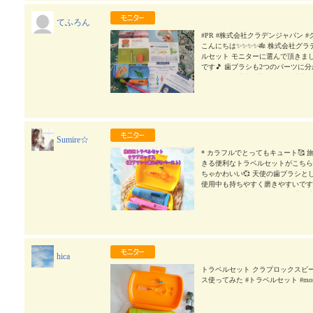
てふろん
#PR #株式会社クラデンジャパン #
こんにちは✨️✨️✨️✨️🎋 株式
ルセット モニターに選んで頂きまし
です🎵 歯ブラシも2つのパーツに
バッチリ🪥毛先も柔らかい✨️ 携帯
7mm色違いですね💐 歯ブラシ粉
ャ鳴らない訳ではないですが、 底に
けた際も固定されバラバラになりま
いざ使い出来ます🦷 気になる方は
Sumire☆
* カラフルでとってもキュート🥰
きる便利なトラベルセットがこちら
ちゃかわいい💞 天使の歯ブラシとし
使用中も持ちやすく磨きやすいです
フレーバーが入ってました！ 蓋の
たいですよね✨✨ このトラベルセ
がきペーストもそれぞれ違うから、お
持っていくのが楽しみすぎる。 お友達にも
-------------------------
ト） ＜セット内容＞ トラベルセッ
hica
ベル用）1本 ・歯間ブラシ ホルダ
ト06・07 各1本） ・歯みがき 10mL 1個 
トラベルセット クラプロックスビーユ
----------- #PR #株式会社
ス使ってみた #トラベルセット #moni
monipla
2026/06/25