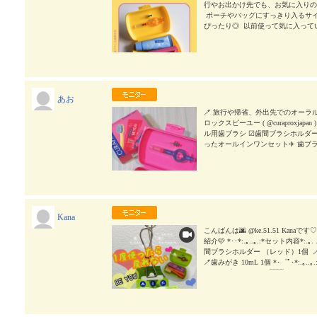
ロン ・オレンジ ・ピーチ＋アプリ
行やお出かけ先でも、お気に入りの
は、 ・歯ブラシ(CS5460トラベル用
⁡ ポーチやバッグにすっきり入る
シ(CPSプライムスタート06.07 
ぴったり◎ ⁡ 以前使って気に入ってい
が、 機能性に優れた充実した内容が
ぎっしり詰まっていて、もっちりふ
ゃくちゃ可愛くて‥ 見ているだけで
のも納得のやさしさで、歯ぐきに当た
を使って、 外出先のオーラルケアを楽
サイズ入っているので、歯ブラシだ
ャパン #クラプロックス使ってみた #ト
⁡ 私が使った歯みがき粉はブルーベ
のような爽やかな味わいで、とっても
類あるので、自分好みを選べるのも
あお
ジもかわいくて、持ち歩くだけで気分が
ラプロックス使ってみた #トラベルセット
🪥 旅行や帰省、外出先でのオーラ
ロックスビーユー ( @curaproxja
ル用歯ブラシ ☑︎歯間ブラシホルダー 
ったオールインワンセット✈️ 歯ブ
で、磨き心地がとてもなめらか◎ 
ているの🥹 外出先でもいつものケ
さも手のひらサイズ！ 旅行はもち
いても✨ カラフルでおしゃれなデ
ります🫶 気になる方はcheckしてみて
┈┈┈┈‧⁺ ⊹˚. #PR #株式会
Kana
ット #monipla .˚⊹⁺‧┈┈┈┈┈┈┈┈┈┈┈┈
こんばんは🌆 @ke.51.51 Ka
紹介🩷 *･･*:.｡..｡.:*セット内容*:
間ブラシホルダー （レッド）1個 
🪥歯みがき 10mL 1個 *･゜ﾟ･*:.｡..｡
（クラプロックス） 🇨🇭 197
ーラルケアブランドメーカー🤍❤️
キャンプにも気軽に持って行って美
テム😍 このコンパクトなケース
しっかりできる！しかもこのデザイ