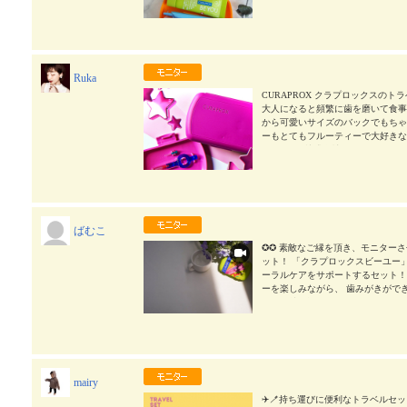
Ruka
CURAPROX クラプロックスの
大人になると頻繁に歯を磨いて食事
から可愛いサイズのバックでもちゃ
ーもとてもフルーティーで大好きなので全
apan #PR #株式会社クラデンジャ
pla
2026/06/25
ばむこ
✪✪ 素敵なご縁を頂き、モニターさ
ット！ 「クラプロックスビーユー」
ーラルケアをサポートするセット！
ーを楽しみながら、 歯みがきができま
クトで持ち運びやすいデザイン ˎˊ˗ 
グやポーチにに収納できるため、 旅
天使の歯ブラシと歯間ブラシ トラベ
と、 歯間ブラシがセットされていま
心地 ˎˊ˗ まるで「天使の歯ブラシ」と
く、 汚れをしっかり取り除きます 
mairy
い、 歯のすき間の汚れを効果的に落
ト ・ブルーベリー＋リコリス ・
✈️🪥持ち運びに便利なトラベルセット！