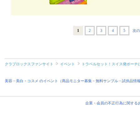
バーがあるので お気に入りの1セ
できるのが嬉しい♩️ フルーティ
プフルーツ+ベルガモットがお気に
るよ🍏 旅行はもちろん、職場やお
さっぱりとした仕上がりのアップル
気になった人はチェックしてみてね✨ 🛒 
レンジジュースのような味なので 
ックスビーユー ▫️税込2,310円 ･─
けじゃなく職場でもしっかりとした
ラプロックス使ってみた #トラベルセット
トをぜひ使ってみてください😊 #P
みた #トラベルセット #monipla
202
1
2
3
4
5
次の
クラプロックスファンサイト
イベント
トラベルセット！スイス発ポーチ
美容・美白・コスメ のイベント（商品モニター募集・無料サンプル・試供品情
企業・会員の不正行為に関する