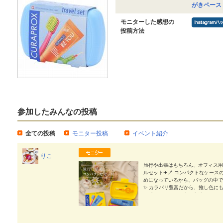
がきペース
モニターした感想の
投稿方法
参加したみんなの投稿
全ての投稿
モニター投稿
イベント紹介
りこ
旅行や出張はもちろん、オフィス用に
ルセット✈️🪥 コンパクトなケー
めになっているから、バッグの中で
✨ カラバリ豊富だから、推し色にも
細毛で、やさしい磨き心地なのにす
のも安心です。 旅行先でも、仕事の
式会社クラデンジャパン #クラプロック
0