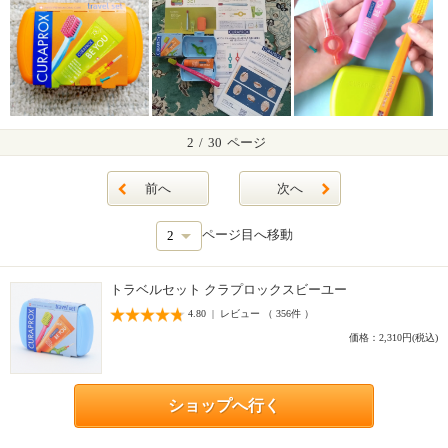
2
/
30
ページ
前へ
次へ
ページ目へ移動
トラベルセット クラプロックスビーユー
4.80 | レビュー （ 356件 ）
価格：2,310円(税込)
ショップへ行く