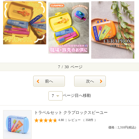
7
/
30
ページ
前へ
次へ
ページ目へ移動
トラベルセット クラプロックスビーユー
4.80 | レビュー （ 358件 ）
価格：2,310円(税込)