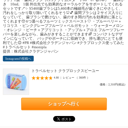
き 10mL 1個 外出先でも効果的なオーラルケアをサポートしてくれる
セットです🪥✨ S5460歯ブラシは5,460本の極細毛が歯ぐきにやさしく、
汚れをしっかり取り除いてくれるそう🦷💕 歯間ブラシは２サイズ入りに
なっていて、 歯ブラシで磨けない、歯のすき間の汚れを効果的に落とし
てくれます🥺 6つ選べるフルーツミックスペースト🤍 ・ブルーベリー＋
リコリス ・ピンクグレープフルーツ＋ベルガモット ・ウォーターメロン
・オレンジ ・ピーチ＋アプリコット ・アップル＋アロエ フルーツフレー
バーを楽しみながら、歯みがきすることができます🌈 コンパクトなデザ
インになっていて、 バッグやポーチにに収納でき、持ち運びにとても便
利でした😊 #PR #株式会社クラデンジャパン #クラプロックス使ってみた
#トラベルセット #monipla
提供：株式会社クラデンジャパン
Instagramの投稿へ
トラベルセット クラプロックスビーユー
4.80 | レビュー （ 360件 ）
価格：2,310円(税込)
ショップへ行く