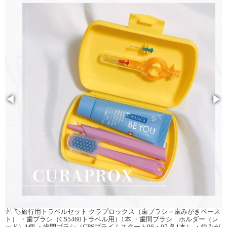
◀
▶
𓍯 🏷️旅行用トラベルセット クラプロックス（歯ブラシ＋歯みがきペース
ト） ・歯ブラシ（CS5460トラベル用）1本 ・歯間ブラシ ホルダー（レ
ッド）1個 ・歯間ブラシ（CPSプライムスタート06・07 各1本） ・歯みが