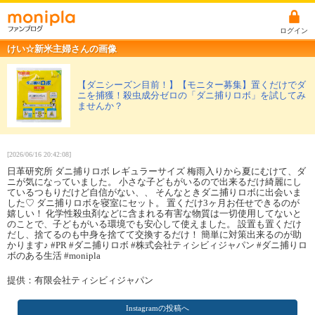
ログイン
けい☆新米主婦さんの画像
【ダニシーズン目前！】【モニター募集】置くだけでダ
ニを捕獲！殺虫成分ゼロの「ダニ捕りロボ」を試してみ
ませんか？
[2026/06/16 20:42:08]
日革研究所 ダニ捕りロボ レギュラーサイズ 梅雨入りから夏にむけて、ダ
ニが気になっていました。 小さな子どもがいるので出来るだけ綺麗にし
ているつもりだけど自信がない、、 そんなときダニ捕りロボに出会いま
した♡ ダニ捕りロボを寝室にセット。 置くだけ3ヶ月お任せできるのが
嬉しい！ 化学性殺虫剤などに含まれる有害な物質は一切使用してないと
のことで、子どもがいる環境でも安心して使えました。 設置も置くだけ
だし、捨てるのも中身を捨てて交換するだけ！ 簡単に対策出来るのが助
かります♪ #PR #ダニ捕りロボ #株式会社ティシビィジャパン #ダニ捕りロ
ボのある生活 #monipla
提供：有限会社ティシビィジャパン
Instagramの投稿へ