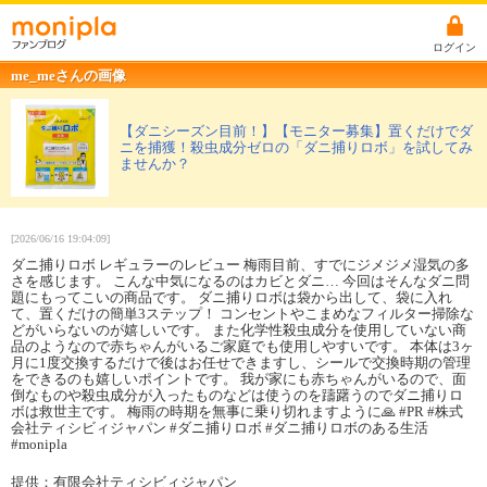
ログイン
me_meさんの画像
【ダニシーズン目前！】【モニター募集】置くだけでダ
ニを捕獲！殺虫成分ゼロの「ダニ捕りロボ」を試してみ
ませんか？
[2026/06/16 19:04:09]
ダニ捕りロボ レギュラーのレビュー 梅雨目前、すでにジメジメ湿気の多
さを感じます。 こんな中気になるのはカビとダニ… 今回はそんなダニ問
題にもってこいの商品です。 ダニ捕りロボは袋から出して、袋に入れ
て、置くだけの簡単3ステップ！ コンセントやこまめなフィルター掃除な
どがいらないのが嬉しいです。 また化学性殺虫成分を使用していない商
品のようなので赤ちゃんがいるご家庭でも使用しやすいです。 本体は3ヶ
月に1度交換するだけで後はお任せできますし、シールで交換時期の管理
をできるのも嬉しいポイントです。 我が家にも赤ちゃんがいるので、面
倒なものや殺虫成分が入ったものなどは使うのを躊躇うのでダニ捕りロ
ボは救世主です。 梅雨の時期を無事に乗り切れますように🙏 #PR #株式
会社ティシビィジャパン #ダニ捕りロボ #ダニ捕りロボのある生活
#monipla
提供：有限会社ティシビィジャパン