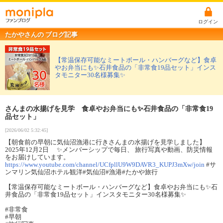
ログイン
たかやさんの ブログ記事
【常温保存可能なミートボール・ハンバーグなど】食卓
やお弁当にも✨石井食品の「非常食19品セット」インス
タモニター30名様募集✨
さんまの水揚げを見学 食卓やお弁当にも✨石井食品の「非常食19
品セット」
[2026/06/02 5:32:45]
【朝食前の早朝に気仙沼漁港に行きさんまの水揚げを見学しました】
2025年12月2日 ✨メンバーシップで毎日、 旅行写真や動画、防災情報
をお届けしています。
https://www.youtube.com/channel/UCfpllU9W9DAVR3_KUPJ3mXw/join
#サ
ンマリン気仙沼ホテル観洋#気仙沼#漁港#たかや旅行
【常温保存可能なミートボール・ハンバーグなど】食卓やお弁当にも✨石
井食品の「非常食19品セット」インスタモニター30名様募集✨
#非常食
#早朝