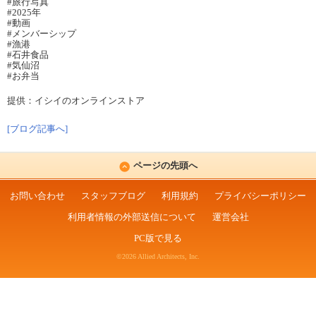
#旅行写真
#2025年
#動画
#メンバーシップ
#漁港
#石井食品
#気仙沼
#お弁当
提供：イシイのオンラインストア
[ブログ記事へ]
ページの先頭へ
お問い合わせ
スタッフブログ
利用規約
プライバシーポリシー
利用者情報の外部送信について
運営会社
PC版で見る
©2026 Allied Architects, Inc.