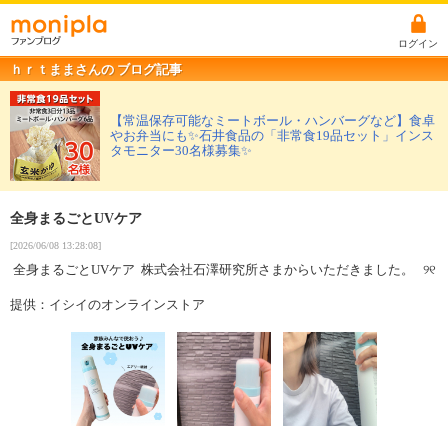
ログイン
ｈｒｔままさんの ブログ記事
【常温保存可能なミートボール・ハンバーグなど】食卓
やお弁当にも✨石井食品の「非常食19品セット」インス
タモニター30名様募集✨
全身まるごとUVケア
[2026/06/08 13:28:08]
全身まるごとUVケア 株式会社石澤研究所さまからいただきました。 ‪‬୨୧‬
提供：イシイのオンラインストア