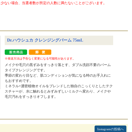
少ない場合、当選者数が所定の人数に満たないことがございます。
Dr.ハウシュカ クレンジングバーム 75mL
※発送方法は予告なく変更になる可能性があります。
メイクや毛穴の黒ずみをすっきり落とす、ダブル洗顔不要のバーム
タイプクレンジングです。
季節の変わり目など、肌コンディションが気になる時のお手入れに
もおすすめです。
ミネラル×濃密植物オイルをブレンドした独自のこっくりとしたテク
スチャーが、水に触れるとみずみずしいミルクへ変わり、メイクや
毛穴汚れをすっきりオフします。
Instagramの投稿へ