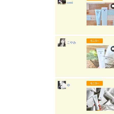
comi
こやみ
ゆ