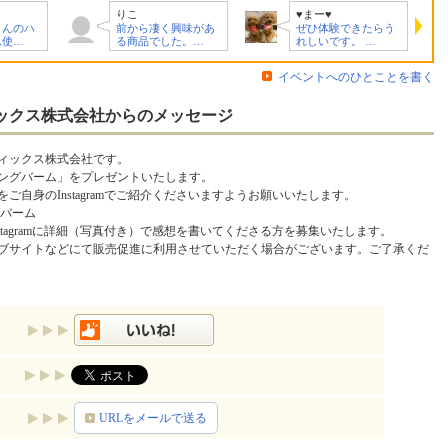
りこ
♥まー♥
さんのハ
前から凄く興味があ
ぜひ体験できたらう
ム使…
る商品でした。…
れしいです。 …
イベントへのひとことを書く
ックス株式会社からのメッセージ
ィックス株式会社です。
ングバーム」をプレゼントいたします。
自身のInstagramでご紹介くださいますようお願いいたします。
グバーム
tagramに詳細（写真付き）で感想を書いてくださる方を募集いたします。
ブサイトなどにて販売促進に利用させていただく場合がございます。ご了承くだ
URLをメールで送る