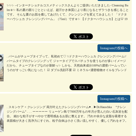
✨✨✨ -インターナショナルコスメティックスさんよりご提供いただきました- Cleansing Ba
lm☺️✨ 私の夏の困りごとといえば、超汗かき体質により夜になるとザラつきを感じること
です。 そんな夏のお肌を癒してあげたくて、クレンジングを変えてみました！ 「ドクタ
ーハウシュカ クレンジングバーム」（75ml）です☺️✨ 【ドクターハウシュカ】とは💡 19
67年より世界で愛されているドイツのオーガニック化粧品ブランドです ドイツ製の商品
ということで、チューブがアルミ製だったり開封方法が昔の歯みがき粉みたいなフタの裏
の突起物でチューブの出口の穴を開けるとか、現代日本の感覚とちょっと違う感じに胸が
アツくなりました😏 昔はこういうのいっぱいあったよね😏⁉️ テクスチャーはイメージし
ていたバームより、割とトロッとした感触です。 でもとても濃密なバーム。 乾いたお肌
に塗っていきます。 メイクの上に塗り広げていき、途中でちょっとぬるま湯を加えると
Instagramの投稿へ
乳化してミルクに変わりふっと感触が軽くなります。 バームというとどうしても洗い上
がりが重くてW洗顔したくなるのですが、ミルクに変わって洗い流すからW洗顔不要です
. バームがチューブタイプって、私初めて♡ \\ドクターハウシュカ クレンジングバーム//
👍 スッキリとしたハーブ系の香りをほんのり感じます。 メイクオフだけでなく朝晩の洗
バームタイプのクレンジングって ジャータイプでスパチュラを使うものが多いイメージ
顔料としても使えるそうなので、夏のお疲れ肌のお手入れに毎日とっても重宝しています
だから、チューブタイプなのが新鮮っ✨ しかも、天然由来成分100%の濃密バームってい
☺️✨ 【 #PR @drhauschkajapan 】 #drhauschka #クレンジングバーム #ダブル洗顔 #monipla #
うのがすっごい気になった！ ☑ ダブル洗顔不要 ☑ ミネラル×濃密植物オイルをブレンド
ドクターハウシュカ #メイクオフ #メイク落とし #スキンケア #コスメ #美容 #cleansingbal
私、クレンジングはオイルもジェルもバームも使うんだけど… こちらのバームはわりと
m #makeoff #skincare #cosmetics #beauty
2026/08/05
こっくりめ。 水に触れるとみずみずしいミルク状に変化してなめらかに肌になじむ感じ(´˘
`＊) メイクともなじませやすく、するんと落としやすい印象だったよ✨ 洗い上がりもしっ
とり♡ ダブル洗顔不要なのも、忙しい日の時短になるからよきー♪ チューブタイプだから
衛生的で、使いたい分だけサッと出せるのっていいよねー(ฅ>ω<ฅ) ドクターハウシュカさ
んは以前リップクリーム使ったことあるけどすっごい良くて、今回のバームもリップも濃
Instagramの投稿へ
密さが違うというか保湿感がすごくて本当に好き(⁠ ⁠ꈍ⁠ᴗ⁠ꈍ⁠) #PR #drhauschka #クレンジングバ
ーム #ダブル洗顔 #monipla
2026/08/05
. スキンケア × クレンジング 両方叶えたクレンジングバーム♥ . ▶Dr.Hauschka “クレン
ジングバーム” . . . ーーーーー リューゲン島で7000万年もの年月が育んだ白い石灰岩を配
合。 細かな粒子がすべやかで透明感あるお肌に整えます。 汚れや余分な皮脂を吸着する
表面積が大きく洗浄力にすぐれ、粒子自体は小さく洗い流しやすく、優しく汚れをオフ。
. 製品に含まれる水の配合量をなるべくおさえ、植物オイル・エキスなどのコンディショ
ニング成分を高濃度で配合する処方。 独自の「リズム製法」で抽出した良質で濃密な植
物オイルやエキスでお肌を洗いあげるクレンジングバーム。 ーーーーー . . すっかりドク