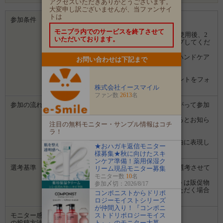
アクセスいただきありがとうございます。
大変申し訳ございませんが、当ファンサイ
トは
参加条件
・アカウントを「公開」している方
・手荒れや手のエイジングでお悩みの方
モニプラ内でのサービスを終了させて
TEINEIハンドエッセンス使用前と１週間使用後、2
いただいております。
週間使用後の経過写真をInstagramにアップしてくだ
さる方。
・クリーム、オイルなど、種類を問わずハンドケア
お問い合わせは下記まで
をされたことがある方
もしよければInstagramの企業公式アカウントをフォ
ローしていただけると嬉しいです♪
株式会社イースマイル
ファン数
2613
名
参加の流れ
１．「参加する」ボタンから画面にしたがって参加
します。
２．募集期間の終了後、企業から選ばれるとお知ら
注目の無料モニター・サンプル情報はコチ
せがあります。
ラ！
３．企業から商品などが届きます。
４．試していただいた感想や口コミを自由に表現し
★おハガキ返信モニター
て投稿してください。
様募集★秋に向けたスキ
ンケア準備！薬用保湿ク
選考基準
ブログまたは、Instagram投稿を拝見して選考させて
リーム現品モニター募集
いただきます。
モニター数
10
名
※ご投稿いただいた写真や動画・コメントは販促物
参加〆切：2026/8/17
やサイト等で使用したり、転用させていただく場合
コンポニストからドリポ
がございます。ご了承ください。
ロジーモイストシリーズ
が仲間入り！『コンポニ
ストドリポロジーモイス
モニター感想
Instagram
ト』』のモニター大募
の投稿方法