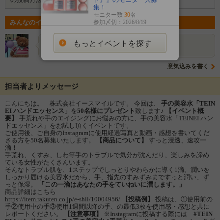
集！
モニター数
30
名
参加〆切：2026/8/19
みんなのイベントの意気込み
もっとイベントを探す
withyouko
気になりました
意気込みを書く
担当者よりメッセージ
こんにちは。 株式会社イースマイルです。 今回は、
手の美容水
「TEIN
EI ハンドエッセンス」
を
50
名様
に
プレゼント
致します♪
【イベント概
要】
手荒れや手のエイジングにお悩みの方に、手の美容水「TEINEI ハン
ドエッセンス」をお試し頂くイベントです。
ご使用後、ご自身のInstagramに使用経過写真と動画・感想を書いてくだ
さる方を50名募集いたします。
【商品について】
すっと浸透、速攻一
滴！
手荒れ、くすみ、しわ等手のトラブルで気分が沈んだり、楽しみを諦め
ている女性がたくさんいます。
そんなトラブル肌を、1ステップでしっとりやわらかに導く1滴。潤いを
しっかり届ける美容水だから、手、指先のすみずみまですっと潤い、ず
っと保湿。
「この一滴はあなたの手をていねいに潤します。」
商品詳細はこちら
https://item.rakuten.co.jp/e-shii/10004956/
【投稿例】
投稿は、①使用前の
手②使用中の手③使用1週間以降の手、の最低3枚を使用感・感想と共に
レポートください。
【注意事項】
※Instagramに投稿する際には
#TEIN