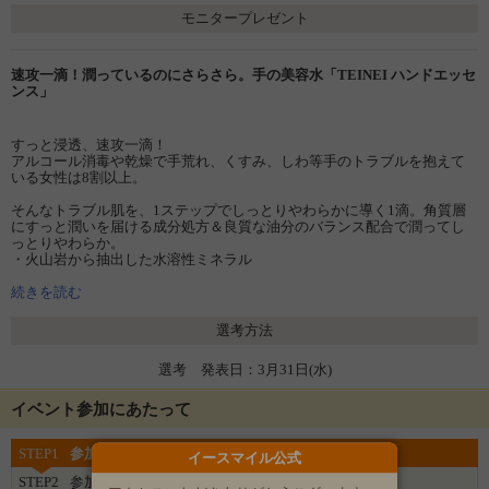
モニタープレゼント
速攻一滴！潤っているのにさらさら。手の美容水「TEINEI ハンドエッセ
ンス」
すっと浸透、速攻一滴！
アルコール消毒や乾燥で手荒れ、くすみ、しわ等手のトラブルを抱えて
いる女性は8割以上。
そんなトラブル肌を、1ステップでしっとりやわらかに導く1滴。角質層
にすっと潤いを届ける成分処方＆良質な油分のバランス配合で潤ってし
っとりやわらか。
・火山岩から抽出した水溶性ミネラル
・ヒアルロン酸などの美容成分
・ナノサイズに凝縮したビタミン
続きを読む
・バリア機能を高め(セラミド)、潤いを守る(スクワラン)
・細胞そのものを変えるダマクスローズ幹細胞エキス
選考方法
・パラベン、界面活性剤、合成香料、鉱物油、動物性原料、 着色料フ
リーの安全性
選考 発表日：3月31日(水)
美容水だから、手、指先のすみずみまですっと潤い、ずっと保湿。「こ
の一滴はあなたの手をていねいに潤します。」
イベント参加にあたって
商品詳細はこちら
https://item.rakuten.co.jp/e-shii/10004956/
STEP1
参加登録をする
イースマイル公式
STEP2
参加完了