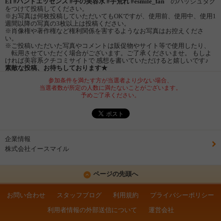
EI #ハンドエッセンス #手の美容水 #手荒れ #esmile_fan
のハッシュタグ
をつけて投稿してください。
※お写真は何枚投稿していただいてもOKですが、使用前、使用中、使用1
週間以降の写真の3枚以上は投稿ください。
※肖像権や著作権など権利関係を害するようなお写真はお控えくださ
い。
※ご投稿いただいた写真やコメントは販促物やサイト等で使用したり、
転用させていただく場合がございます。ご了承くださいませ。 もしよ
ければ美容系クチコミサイトで 感想を書いていただけると嬉しいです♪
素敵な投稿、お待ちしております★
参加条件を満たす方が当選者より少ない場合、
当選者数が所定の人数に満たないことがございます。
予めご了承ください。
企業情報
株式会社イースマイル
ページの先頭へ
お問い合わせ
スタッフブログ
利用規約
プライバシーポリシー
利用者情報の外部送信について
運営会社