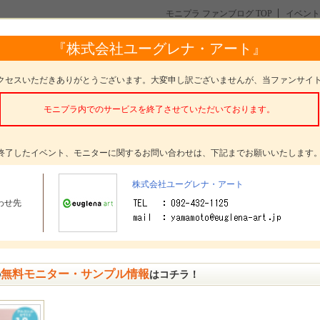
モニプラ ファンブログ TOP
イベント
『株式会社ユーグレナ・アート』
クセスいただきありがとうございます。大変申し訳ございませんが、当ファンサイ
モニプラ内でのサービスを終了させていただいております。
終了したイベント、モニターに関するお問い合わせは、下記までお願いいたします
株式会社ユーグレナ・アート
わせ先
おためしレビュー
グピッとスムージー
価格：1,800 円 (税込)
無料モニター・サンプル情報
の
はコチラ！
内容量：75ｇ（7.5ｇ×10包） パイナップル&グレープフルーツ味 原
料名： 還元麦芽糖水飴、サイリウムハスク、難消化性デキストリン
ユーグレナグラシリス、発酵乳粉末、果汁パウダー（パイナップル