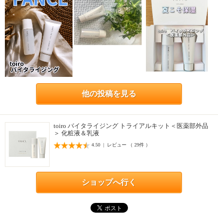
他の投稿を見る
toiro バイタライジング トライアルキット＜医薬部外品
＞ 化粧液＆乳液
4.50 | レビュー （ 29件 ）
ショップへ行く