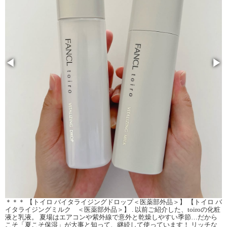
◀
▶
＊＊＊ 【トイロ バイタライジングドロップ＜医薬部外品＞】 【トイロ バ
イタライジングミルク ＜医薬部外品＞】 . 以前ご紹介した、toiroの化粧
液と乳液。 夏場はエアコンや紫外線で意外と乾燥しやすい季節…だから
こそ「夏こそ保湿」が大事と知って、継続して使っています！ リッチな