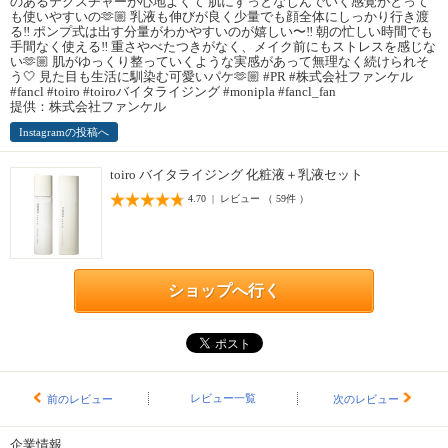
のあるテクスチャーが心地よくて 肌にすっとなじんでいく感覚がとって
も使いやすいの🫶🏼 乳液も伸びが良く少量でも顔全体にしっかり行き渡
る‼︎ ポンプ式は出す分量がわかやすいのが嬉しい〜‼︎ 朝の忙しい時間でも
手間なく使える‼︎ 重さやべたつきがなく、メイク前にもストレスを感じな
い🫶🏼 肌がゆっくり整っていくような実感があって無理なく続けられそ
う🤍 見た目も生活に馴染む可愛いパケ🫶🏼 #PR #株式会社ファンケル
#fancl #toiro #toiroバイタライジング #monipla #fancl_fan
提供：株式会社ファンケル
Instagramの投稿へ
toiro バイタライジング 化粧液＋乳液セット
4.70 | レビュー （ 59件 ）
ショップへ行く
レビュー一覧
前のレビュー
次のレビュー
企業情報