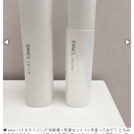
◀
▶
🕊️ toiro バイタライジング 化粧液＋乳液セット 1ヶ月使ってみて🤍 とろみ