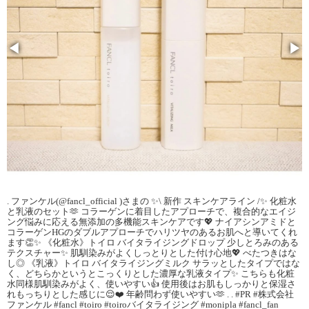
◀
▶
. ファンケル(@fancl_official )さまの ✨\ 新作 スキンケアライン /✨ 化粧水
と乳液のセット🫶 コラーゲンに着目したアプローチで、複合的なエイジ
ング悩みに応える無添加の多機能スキンケアです💖 ナイアシンアミドと
コラーゲンHGのダブルアプローチでハリツヤのあるお肌へと導いてくれ
ます👏✨ 《化粧水》トイロ バイタライジングドロップ 少しとろみのある
テクスチャー✨ 肌馴染みがよくしっとりとした付け心地💖 べたつきはな
し◎ 《乳液》トイロ バイタライジングミルク サラッとしたタイプではな
く、どちらかというとこっくりとした濃厚な乳液タイプ✨ こちらも化粧
水同様肌馴染みがよく、使いやすい👍 使用後はお肌もしっかりと保湿さ
れもっちりとした感じに😌❤️ 年齢問わず使いやすい🫶 . . #PR #株式会社
ファンケル #fancl #toiro #toiroバイタライジング #monipla #fancl_fan