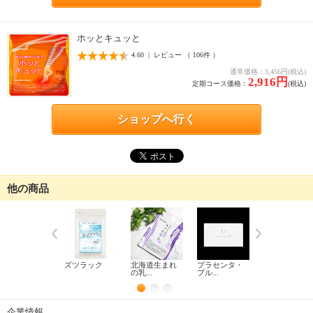
ホッとキュッと
4.60 | レビュー （ 106件 ）
通常価格：3,456円(税込)
2,916円
定期コース価格：
(税込)
ショップへ行く
他の商品
ズツラック
北海道生まれ
プラセンタ・
Le Savon ル・
の乳...
プル...
サボン
企業情報