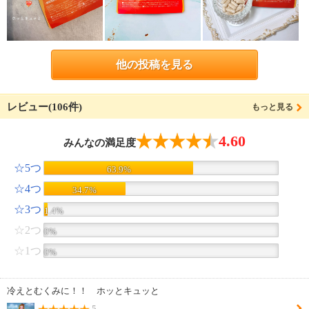
他の投稿を見る
レビュー(106件)
もっと見る
4.60
みんなの満足度
☆5つ
63.9%
☆4つ
34.7%
☆3つ
1.4%
☆2つ
0%
☆1つ
0%
冷えとむくみに！！ ホッとキュッと
5