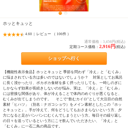
ホッとキュッと
4.60
| レビュー （ 106件 ）
通常価格：3,456円(税込)
2,916
円
定期コース価格：
(税込)
ショップへ行く
【機能性表示食品】ホッとキュッと 季節を問わず「冷え」と「むくみ」
に悩まされている方は多いのではないでしょうか？ 対策としてお風呂
に長く浸かったり、ポカポカ食材を多く摂ったりしても、一時しのぎに
しかならず効果が長続きしないのが悩み。実は、「冷え」と「むくみ」
には密接な関係があり、体が冷えることで体内のめぐりが悪くなると、
むくみが出てしまうのです。 そこで“飲むカイロ”として大注目の自然
素材「ヒハツ」（別名：ナガコショウ）をメイン素材としたこの『ホッ
とキュッと』。手が冷えて、何をどうしてもおさまらないという方、夕
方になると足がパンパンにむくんでしまうという方。毎日その繰り返し
の日々を送っているという方にこそ飲んでいただきたい、「冷え」と
「むくみ」に一石二鳥の商品です。