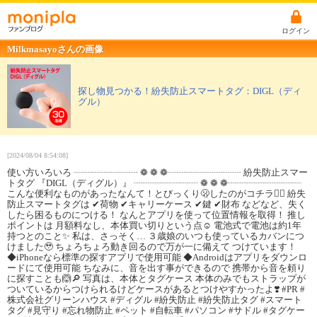
ログイン
Milkmasayoさんの画像
探し物見つかる！紛失防止スマートタグ：DIGL（ディ
グル）
[2024/08/04 8:54:08]
使い方いろいろ ┈┈┈┈┈┈┈ ❁ ❁ ❁┈┈┈┈┈┈┈┈ 紛失防止スマー
トタグ 『DIGL（ディグル）』 ┈┈┈┈┈┈┈ ❁ ❁ ❁┈┈┈┈┈┈┈┈
こんな便利なものがあったなんて！とびっくり🫢したのがコチラ💁‍♀️ 紛失
防止スマートタグは ✔︎荷物 ✔︎キャリーケース ✔︎鍵 ✔︎財布 などなど、失く
したら困るものにつける！ なんとアプリを使って位置情報を取得！ 推し
ポイントは 月額料なし、本体買い切りという点☺️ 電池式で電池は約1年
持つとのこと✨ 私は、さっそく… ３歳娘のいつも使っているカバンにつ
けました🥹 ちょろちょろ動き回るので万が一に備えて つけています！
◆iPhoneなら標準の探すアプリで使用可能 ◆Androidはアプリをダウンロ
ードにて使用可能 ちなみに、音を出す事ができるので 携帯から音を頼り
に探すことも🙆🔎 写真は、本体とタグケース 本体のみでもストラップが
ついているからつけられるけどケースがあるとつけやすかったよ❣️ #PR #
株式会社グリーンハウス #ディグル #紛失防止 #紛失防止タグ #スマート
タグ #見守り #忘れ物防止 #ペット #自転車 #パソコン #サドル #タグケー