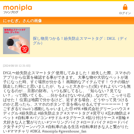
ログイン
にゃむぎ。さんの画像
探し物見つかる！紛失防止スマートタグ：DIGL（ディ
グル）
[2024/08/18 12:31:03]
D!GL〜紛失防止スマートタグ 使用してみました！ 紛失した際、スマホの
アプリから位置を確認する事ができます。 大事な物や大切なペットが迷
子になった時、すぐ場所が分かる！ 画期的なアイテムです！ ウチの猫が
脱走した時にと思いましたが、ちょっと大きかった(笑) それよりいつも無
くなるのが… 旦那の財布。 いつも探してるし、「知らない？見てな
い？」って聞いてくる。 …分かるわけないやん(笑)…なので、こっそり忍
ばせた！ 位置は地図で分かるけど、近すぎる場合、どうやって見つける
のかと思ったら、スマホのボタンで 音を鳴らせるんですーーーーー！ す
ごすぎる!(´⊙ω⊙`) 感動しちゃいました🥺 #PR #株式会社グリーンハウス #
ディグル #紛失防止 #紛失防止タグ #スマートタグ #見守り #忘れ物防止 #
ペット #自転車 #パソコン #サドル #タグケース #貼り付けケース #首輪 #
犬好きな人と繋がりたい #ツーリングバイク #ロードバイク #ロードバイ
ク女子 #グリーンハウス #自転車のある生活 #自転車好きな人と繋がりた
い #ママチャリ #DIGL #monipla #greenhouse_fan