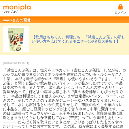
ログイン
mioriさんの画像
【飲用はもちろん、料理にも！『減塩こんぶ茶』の新し
い使い方を広げてくれるモニター150名様大募集！】
[2026/06/08 19:16:11]
「減塩こんぶ茶」は、塩分を30%カット（当社こんぶ茶比）しながら、カ
ルシウムやヨウ素などのミネラル分を豊富に含んでいるヘルシーなこん
ぶ茶。 本品は粒子も細かいので料理にも使いやすいそうですよ。 「こん
ぶ茶」と聞くと温かい飲み物というイメージが強かったのですが、本品
は冷水でも溶けるんです。 出汁感というよりもこんぶのすっきりとした
旨味があって、ほどよい塩味も感じるので夏の水分補給にもぴったりで
す。 本品は料理としても使えるので、まずは定番のパスタ。 ベーコンと
きのこ、そしてこんぶのうまみがジューシーなパスタになりましたよ。
そして、水にも溶けるという性質を生かして、市販の冷やし中華のタレ
に本品を。 絹ごし豆腐トッピングがよく合う冷やし中華に変身です。 こ
の日は頑張ってキュウリやハム、玉子を刻みましたが、普段冷蔵庫に豆
腐ときゅうりくらいしか常備してない（苦笑）っていう事情もありつつ
――――たんぱく質を取りたいときとか、よりさっぱりしたものを食べ
たいよーってときにおすすめです。 この夏、我が家によく登場するに違