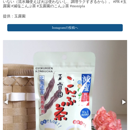
いない（流水麺使えば火は使わないし、調理ラクすぎるから）。 #PR #玉
露園 #減塩こんぶ茶 #玉露園のこんぶ茶 #monipla
提供：玉露園
Instagramの投稿へ
◀
▶