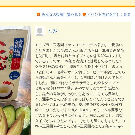
みんなの投稿一覧を見る
イベント内容を詳しく見る
とみ
モニプラ・玉露園ファンコミュニティ様より ご提供い
ただきました😊 減塩こんぶ茶 こちらは、北海道産昆布
を使用し、 塩分は通常タイプのものより30%カットし
ているそうです。 冷茶と浅漬けに使用してみました✨
グラス1杯の冷水に、減塩こんぶ茶を小さじ1。 きゅう
りと白なす、茗荷をサイズ切って、ビニール袋にこちら
も減塩こんぶ茶を小さじ1。 1時間ほど漬け込んでおき
ました。 顆粒ではなくサラサラとした粉末タイプで、
どちらも溶けやすく馴染みやすかったです😊 減塩で
も、昆布の旨味がしっかりとあって、 とても美味し
く、通常のこんぶ茶よりさっぱりといただくことができ
ました✨ これからの季節、夏バテ予防や水分・塩分補
給に、ぴったりです✨ 昆布由来の、カリウムや要素な
どのミネラルも同時に摂れます。 梅こぶ茶にも、減塩
タイプがあるみたいです。 そちらも気になりました。 #
PR #玉露園 #減塩こんぶ茶 #玉露園のこんぶ茶 #monipla