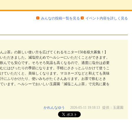
みんなの投稿一覧を見る
イベント内容を詳しく見る
んぶ茶』の新しい使い方を広げてくれるモニター150名様大募集！】
いただきました。減塩控えめでヘルシーにいただくことができます。
飲んでも安心です。そろそろ気温も高くなるので、適度に塩分は必要
むにはぴったりの季節になります。手軽にささっとふりかけて使うこ
けていただくと、美味しくなります。マヨネーズなどと和えても美味
汁にふりかけたり、使いみちがたくさんあります。お茶で飲むとき
ています。ヘルシーでおいしい玉露園「減塩こんぶ茶」で元気に夏を
かれんなゆう
2026-05-11 19:18:13
提供：玉露園