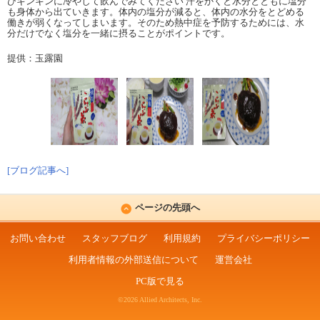
ひキンキンに冷やして飲んでみてください 汗をかくと水分とともに塩分
も身体から出ていきます。体内の塩分が減ると、体内の水分をとどめる
働きが弱くなってしまいます。そのため熱中症を予防するためには、水
分だけでなく塩分を一緒に摂ることがポイントです。
提供：玉露園
[ブログ記事へ]
ページの先頭へ
お問い合わせ
スタッフブログ
利用規約
プライバシーポリシー
利用者情報の外部送信について
運営会社
PC版で見る
©2026 Allied Architects, Inc.