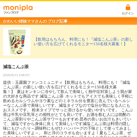
ログイン
かわいい姉妹ママさんの ブログ記事
【飲用はもちろん、料理にも！『減塩こんぶ茶』の新し
い使い方を広げてくれるモニター150名様大募集！】
減塩こんぶ茶
[2026/05/11 9:08:07]
提供：玉露園ファンコミュニティ【飲用はもちろん、料理にも！『減塩
こんぶ茶』の新しい使い方を広げてくれるモニター150名様大募
集！】 夏はキンキンに冷やして飲んで美味しく熱中症対策しよう我が家
の大好きな商品です 減塩こんぶ茶 ホットでもアイスでも美味しく手軽に
飲めるカルシウムやヨウ素などのミネラル分を豊富に含んでいるヘルシ
ーなこんぶ茶で美味しいです。減塩タイプなので塩分が気になる人にも
おススメです。 粉末タイプでサっと溶けるから使いやすいです。 こんぶ
茶は牛乳や豆乳等との相性がとても良いです。お酒を飲む人には焼酎の
こんぶ茶割りやこんぶ茶サワーもおすすめ 昆布の良いお出汁もきいてい
て、減塩ですから身体に良くて美味しいです減塩こんぶ茶は料理の隠し
味にもぴったり～調味料にもぜひ ハンバーグの下味として使ってみまし
た美味しいですよ～。 和と洋のコラボも合いますよ！夏もこんぶ茶、ぜ