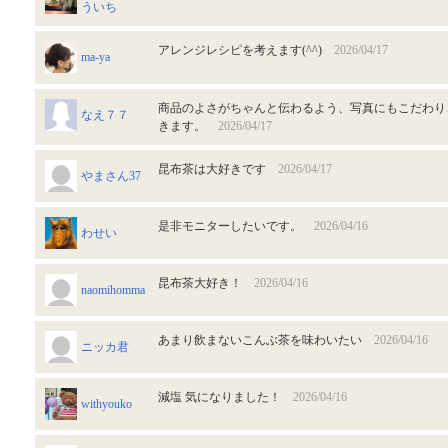
ういち
アレンジレシピを考えます(^^)
2026/04/17
ma-ya
商品のよさがちゃんと伝わるよう、写真にもこだわり
なえ７７
きます。
2026/04/17
昆布茶は大好きです
2026/04/17
やまさん37
是非モニターしたいです。
2026/04/16
わせい
昆布茶大好き！
2026/04/16
naomihomma
あまり飲まないこんぶ茶を味わいたい
2026/04/16
ニッカ君
減塩 気になりました！
2026/04/16
withyouko