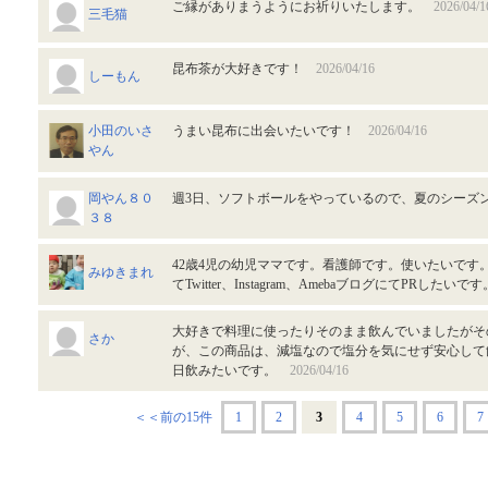
ご縁がありまうようにお祈りいたします。
2026/04/1
三毛猫
昆布茶が大好きです！
2026/04/16
しーもん
小田のいさ
うまい昆布に出会いたいです！
2026/04/16
やん
岡やん８０
週3日、ソフトボールをやっているので、夏のシー
３８
42歳4児の幼児ママです。看護師です。使いたいです
みゆきまれ
てTwitter、Instagram、AmebaブログにてPRしたい
大好きで料理に使ったりそのまま飲んでいましたがそ
さか
が、この商品は、減塩なので塩分を気にせず安心して
日飲みたいです。
2026/04/16
＜＜前の15件
1
2
3
4
5
6
7