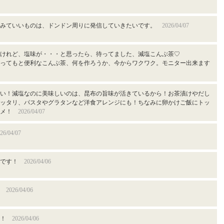
てみていいものは、ドンドン周りに発信していきたいです。
2026/04/07
けれど、塩味が・・・と思ったら、待ってました、減塩こんぶ茶♡
ってもと便利なこんぶ茶、何を作ろうか、今からワクワク。モニター出来ます
い！減塩なのに美味しいのは、昆布の旨味が活きているから！お茶漬けやだし
ッタリ、パスタやグラタンなど洋食アレンジにも！ちなみに卵かけご飯にトッ
スメ！
2026/04/07
26/04/07
いです！
2026/04/06
。
2026/04/06
す！
2026/04/06