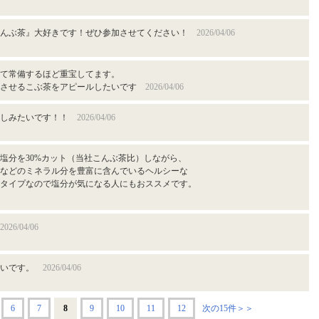
こんぶ茶』大好きです！ぜひ参加させてください！
2026/04/06
て常備するほど重宝してます。
たさせるこぶ茶をアピールしたいです
2026/04/06
楽しみたいです！！
2026/04/06
塩分を30%カット（当社こんぶ茶比）しながら、
などのミネラル分を豊富に含んでいるヘルシーな
タイプなので塩分が気になる人にもおススメです。
2026/04/06
たいです。
2026/04/06
6
7
8
9
10
11
12
次の15件＞＞