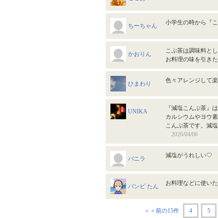
小学生の時から『
ちーちゃん
こぶ茶は調味料とし
かおりん
お料理の味を引き
色々アレンジして
ひまわり
『減塩こんぶ茶』は
UNIKA
カルシウムやヨウ素
こんぶ茶です。減塩
2026/04/06
減塩がうれしい♡
バニラ
お料理などに使い
バンビ たん
＜＜前の15件
4
5