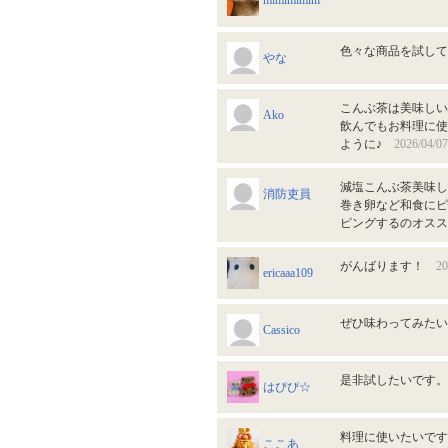
mimimiminf
色々な商品を試し
やな
こんぶ茶は美味しい
Ako
飲んでもお料理に使
ように♪
2026/04/07
減塩こんぶ茶美味し
消防吏員
巻き卵など和食にピ
ピングするのオス
がんばります！
20
ericaaa109
ぜひ味わってみた
Cassico
是非試したいです
はぴぴ☆
料理に使いたいで
ここあ