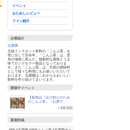
イベント
おためしレビュー
ファン紹介
企業紹介
玉露園
元祖インスタント飲料の「こんぶ茶」を
世に出して百余年。「こんぶ茶」は、昆
布の滋味に富んだ、独創的な風味とうま
味でロングセラー製品となっておりま
す。また「こんぶ茶」は、天然の調味料
として様々な料理にもお使いいただいて
おります。玉露園はこれからもおいしい
飲料を作り続けてまいります。
開催中イベント
【新商品『出汁割りのため
のこんぶ茶』『お酒で…
～8月20日
新着投稿