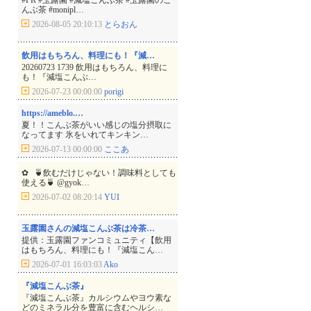
#PR #玉露園 #減塩こんぶ茶 #玉露園のこ
んぶ茶 #monipl…
2026-08-05 20:10:13
とらおん
飲用はもちろん、料理にも！『減…
20260723 1739 飲用はもちろん、料理に
も！『減塩こんぶ…
2026-07-23 00:00:00
porigi
https://ameblo.…
夏！！こんぶ茶がいい感じの塩分摂取に
なってます 氷をいれてキンキン…
2026-07-13 00:00:00
ここあ
︎✿ ⁡ ⁡ 🍵飲むだけじゃない！調味料としても
使える🍵 @gyok…
2026-07-02 08:20:14
YUI
玉露園さんの減塩こんぶ茶は冷茶…
提供：玉露園ファンコミュニティ【飲用
はもちろん、料理にも！『減塩こん…
2026-07-01 16:03:03
Ako
『減塩こんぶ茶』
『減塩こんぶ茶』カルシウムやヨウ素な
どのミネラル分を豊富に含むヘルシ…