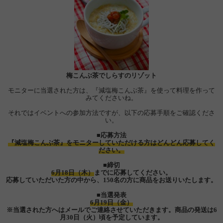
梅こんぶ茶でしらすのリゾット
モニターに当選された方は、『減塩梅こんぶ茶』を使って料理を作って
みてくださいね。
それではイベントへの参加方法ですが、以下の応募手順をご確認くださ
い。
■応募方法
『減塩梅こんぶ茶』をモニターしていただける方はどんどん応募してく
ださい。
■締切
6月18日（木）
までに応募してください。
応募していただいた方の中から、150名の方に商品をお送りいたします。
■当選発表
6月19日（金）
※当選された方へはメールでご連絡させていただきます。商品の発送は6
月30日（火）頃を予定しています。