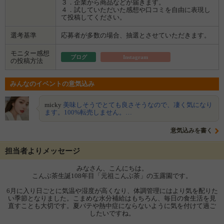
３．企業から商品などが届きます。
４．試していただいた感想や口コミを自由に表現し
て投稿してください。
選考基準
応募者が多数の場合、抽選とさせていただきます。
モニター感想
ブログ
Instagram
の投稿方法
みんなのイベントの意気込み
micky
美味しそうでとても良さそうなので、凄く気になり
ます。100%転売しません。…
意気込みを書く
担当者よりメッセージ
みなさん、こんにちは。
こんぶ茶生誕108年目「元祖こんぶ茶」の玉露園です。
6月に入り日ごとに気温や湿度が高くなり、体調管理にはより気を配りた
い季節となりました。こまめな水分補給はもちろん、毎日の食生活を見
直すことも大切です。夏バテや熱中症にならないように気を付けて過ご
したいですね。