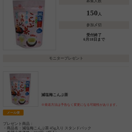
募集人数
150
人
参加〆切
受付終了
6月18日まで
モニタープレゼント
減塩梅こんぶ茶
※発送方法は予告なく変更になる可能性があります。
メール便
プレゼント商品：
・商品名：減塩梅こんぶ茶 45g入り スタンドパック