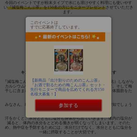
今回のイベントですが粉末タイプで水にも溶けやすく料理にも使いやす
い
『減塩梅こんぶ茶』を150名の方にモニタープレゼント
させていただき
ます。
このイベントは
すでに応募終了しています。
キンキンに冷やすとより美味しく飲んでいただけます
【新商品『出汁割りのためのこんぶ茶』
『減塩梅こんぶ茶』は、塩分を30%カット（当社梅こんぶ茶比）しながら
『お酒で割るための梅こんぶ茶』セット・
カルシウムやヨウ素などのミネラル分を豊富に含んでいます。そして梅
先行モニターで商品を広めてくれる方150
干しに含まれるクエン酸には体の疲労物質を取り除いたり、体脂肪をた
名様大募集！】
め込まない効果があります。
みなさん、梅こんぶ茶が熱中症予防に有効であることをご存知でしょう
参加する
か。
汗をかくと、水分とともに塩分も身体から出ていきます。体内の塩分が
減ると、体内の水分をとどめる働きが弱くなってしまいます。そのた
め、熱中症を予防するためには、水分だけでなく、水分とともに塩分を
一緒に摂取することが大切です。