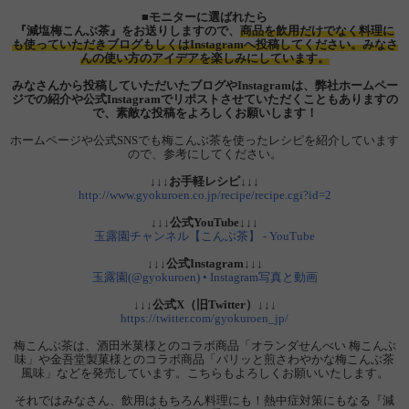
■モニターに選ばれたら
『減塩梅こんぶ茶』をお送りしますので、
商品を飲用だけでなく料理に
も使っていただきブログもしくはInstagramへ投稿してください。みなさ
んの使い方のアイデアを楽しみにしています。
みなさんから投稿していただいたブログやInstagramは、弊社ホームペー
ジでの紹介や公式Instagramでリポストさせていただくこともありますの
で、素敵な投稿をよろしくお願いします！
ホームページや公式SNSでも梅こんぶ茶を使ったレシピを紹介しています
ので、参考にしてください。
↓↓↓お手軽レシピ↓↓↓
http://www.gyokuroen.co.jp/recipe/recipe.cgi?id=2
↓↓↓公式YouTube↓↓↓
玉露園チャンネル【こんぶ茶】 - YouTube
↓↓↓公式Instagram↓↓↓
玉露園(@gyokuroen) • Instagram写真と動画
↓↓↓公式X（旧Twitter）↓↓↓
https://twitter.com/gyokuroen_jp/
梅こんぶ茶は、酒田米菓様とのコラボ商品「オランダせんべい 梅こんぶ
味」や金吾堂製菓様とのコラボ商品「パリッと煎さわやかな梅こんぶ茶
風味」などを発売しています。こちらもよろしくお願いいたします。
それではみなさん、飲用はもちろん料理にも！熱中症対策にもなる『減