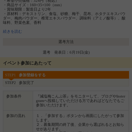
・希望小売価格：324円（税込）
・商品サイズ：160×35×100（mm）
・賞味期限：製造日より2年
・原材料：デキストリン、食塩、砂糖、梅干、昆布、ホタテエキスパウ
ダー、梅肉パウダー、椎茸エキスパウダー、調味料（アミノ酸等）、酸
味料、野菜色素、香料
・商品URL：
http://www.gyokuroen.co.jp/articles/new.html
続きを読む
選考方法
選考 発表日：6月19日(金)
イベント参加にあたって
STEP1
参加登録をする
STEP2
参加完了
参加条件
『減塩梅こんぶ茶』をモニターして、ブログやInster
gramへ投稿していただける方であればどなたでもご
参加いただけます。
参加の流れ
１．「参加する」ボタンから画面にしたがって参加
します。
２．募集期間の終了後、企業から選ばれるとお知ら
せがあります。