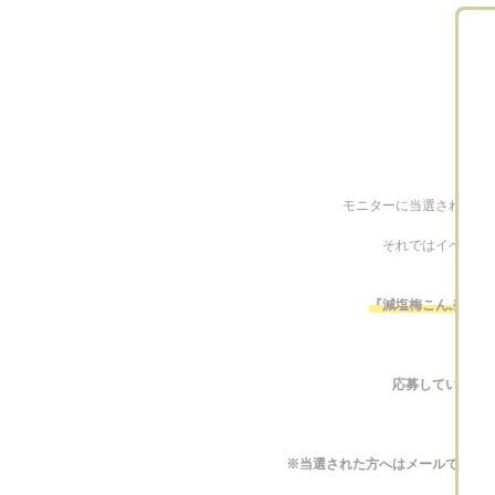
モニターに当選された方
それではイベント
『減塩梅こんぶ茶』
応募していただい
※当選された方へはメールでご連絡