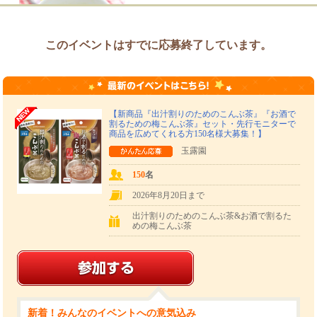
このイベントはすでに応募終了しています。
梅こんぶ茶でしらすのリゾット
【新商品『出汁割りのためのこんぶ茶』『お酒で
割るための梅こんぶ茶』セット・先行モニターで
は、『減塩梅こんぶ茶』を使って料理を作ってみてくださいね。
商品を広めてくれる方150名様大募集！】
玉露園
への参加方法ですが、以下の応募手順をご確認ください。
150
名
■応募方法
2026年8月20日まで
をモニターしていただける方はどんどん応募してください。
出汁割りのためのこんぶ茶&お酒で割るた
■締切
めの梅こんぶ茶
6月18日（木）
までに応募してください。
た方の中から、150名の方に商品をお送りいたします。
■当選発表
6月19日（金）
させていただきます。商品の発送は6月30日（火）頃を予定しています。
新着！みんなのイベントへの意気込み