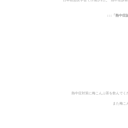
日本救急医学会で作成された「熱中症診療
↓↓↓「熱中症
熱中症対策に梅こんぶ茶を飲んでく
また梅こ