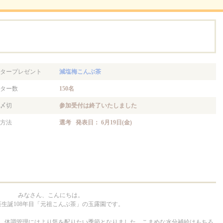
。
タープレゼント
減塩梅こんぶ茶
ター数
150名
〆切
参加受付は終了いたしました
方法
選考 発表日： 6月19日(金)
みなさん、こんにちは。
生誕108年目「元祖こんぶ茶」の玉露園です。
り、体調管理にはより気を配りたい季節となりました。こまめな水分補給はもちろ