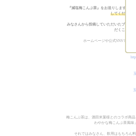
Ayako Si…
ひろちゃん
『減塩梅こんぶ茶』をお送りしますので
使ってみたい
よろしくお
してください。
ます
みなさんから投稿していただいたブログやIns
だくこともあ
ホームページや公式SNSでも
htt
玉
玉
梅こんぶ茶は、酒田米菓様とのコラボ商品
わやかな梅こんぶ茶風味
それではみなさん、飲用はもちろん料