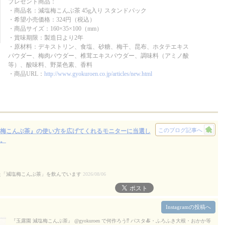
プレゼント商品：
・商品名：減塩梅こんぶ茶 45g入り スタンドパック
・希望小売価格：324円（税込）
・商品サイズ：160×35×100（mm）
・賞味期限：製造日より2年
・原材料：デキストリン、食塩、砂糖、梅干、昆布、ホタテエキス
パウダー、梅肉パウダー、椎茸エキスパウダー、調味料（アミノ酸
等）、酸味料、野菜色素、香料
・商品URL：
http://www.gyokuroen.co.jp/articles/new.html
このブログ記事へ
梅こんぶ茶』の使い方を広げてくれるモニターに当選し
。
た「減塩梅こんぶ茶」を飲んでいます
2026/08/06
Instagramの投稿へ
『玉露園 減塩梅こんぶ茶』 @gyokuroen で何作ろう⁉️ パスタ🍝・ふろふき大根・おかか等