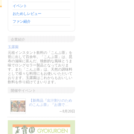
イベント
おためしレビュー
ファン紹介
企業紹介
玉露園
元祖インスタント飲料の「こんぶ茶」を
世に出して百余年。「こんぶ茶」は、昆
布の滋味に富んだ、独創的な風味とうま
味でロングセラー製品となっておりま
す。また「こんぶ茶」は、天然の調味料
として様々な料理にもお使いいただいて
おります。玉露園はこれからもおいしい
飲料を作り続けてまいります。
開催中イベント
【新商品『出汁割りのため
のこんぶ茶』『お酒で…
～8月20日