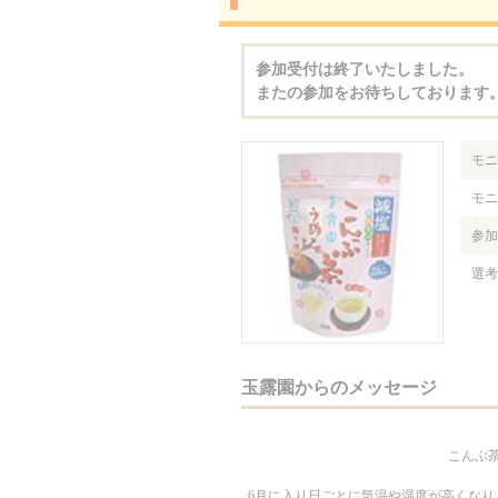
参加受付は終了いたしました。
またの参加をお待ちしております
モニ
モニ
参加
選考
玉露園からのメッセージ
こんぶ茶
6月に入り日ごとに気温や湿度が高くな