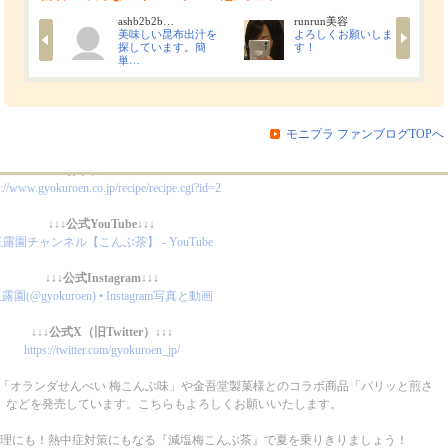
■モニターに選ばれたら
ashb2b2b…
runrun美容
、
商品を飲用だけでなく料理にも使っていただきブログもしくはInstagramへ投稿
願い致し
美味しい昆布出汁を
よろしくお願いしま
みなさんの使い方のアイデアを楽しみにしています。
探しています。簡
す！
単…
tagramは、弊社ホームページでの紹介や公式Instagramでリポストさせていた
りますので、素敵な投稿をよろしくお願いします！
モニプラ ファンブログTOPへ
梅こんぶ茶を使ったレシピを紹介していますので、参考にしてください。
↓↓↓お手軽レシピ↓↓↓
p://www.gyokuroen.co.jp/recipe/recipe.cgi?id=2
↓↓↓公式YouTube↓↓↓
露園チャンネル【こんぶ茶】 - YouTube
↓↓↓公式Instagram↓↓↓
露園(@gyokuroen) • Instagram写真と動画
↓↓↓公式X（旧Twitter）↓↓↓
https://twitter.com/gyokuroen_jp/
「オランダせんべい 梅こんぶ味」や金吾堂製菓様とのコラボ商品「パリッと煎さ
」などを発売しています。こちらもよろしくお願いいたします。
理にも！熱中症対策にもなる『減塩梅こんぶ茶』で夏を乗りきりましょう！