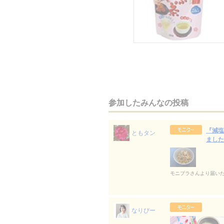
参加したみんなの投稿
『減塩
ともタン
ました
モニプラさんより届い
なりぴー