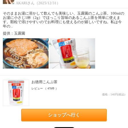
AKARIさん（2025/12/31）
そのままお湯に溶かして飲んでも美味しい、玉露園のこんぶ茶。100mlの
お湯に小さじ1杯（2g）でほっこり旨味のあるこんぶ茶を簡単に使えま
す。顆粒で溶けやすいのでお料理にも使えるのが嬉しいですね。私は今
年の...
提供：玉露園
お徳用こんぶ茶
レビュー （ 470件 ）
価格：540円(税込)
ショップへ行く