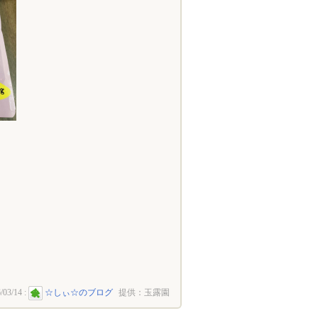
/03/14
:
☆しぃ☆のブログ
提供：玉露園