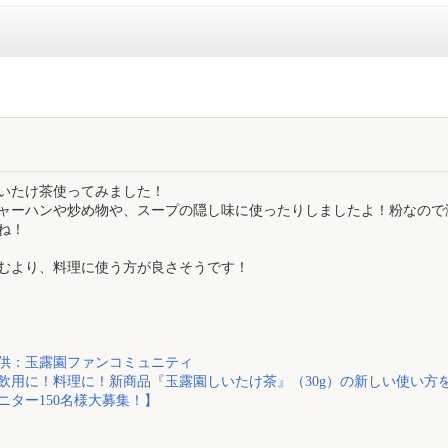
いたけ茶使ってみました！
ャーハンや炒め物や、スープの隠し味に使ったりしましたよ！粉なので
ね！
むより、料理に使う方が良さそうです！
供：玉露園ファンコミュニティ
飲用に！料理に！新商品『玉露園しいたけ茶』（30g）の新しい使い方
ニター150名様大募集！】