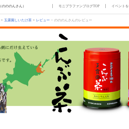
（のののんさん）
モニプラファンブログTOP
イベントを
玉露園しいたけ茶
レビュー
のののんさんのレビュー