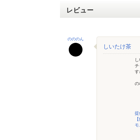
レビュー
のののん
しいたけ茶
し
チ
す
の
提
【
モ