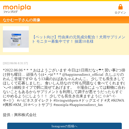
ログイン
なかむー子さんの画像
【ペット向け】竹由来の元気成分配合！犬用サプリメン
ト モニター募集中です！ 抽選10名様
[2022/06/06 8:31:57]
*2022.06.06⁡ ⁡*⁡ ⁡* ⁡ ⁡*⁡ ⁡おはようございます⁡ ⁡今日は1日雨だな⁡⋆̩☂︎*̣̩⁡ 習い事2つ掛
け持ち曜日…⁡ ⁡頑張ろう(ง •̀_•́)ง⁡ ⁡*⁡ ⁡*⁡ ⁡*⁡ ⁡@happinessdirect_official ⁡ ⁡久しぶりの
わんこ登場です🐶⁡ ⁡もう13歳のおばあちゃんわんこ。⁡ ⁡少しでも長生きして
ほしくて応募しました。⁡ ⁡⁡食いしん坊なので何も問題なく食べてくれます(
´•ᴗ•ก )⁡ 細粒タイプで餌に混ぜてあげます。⁡⁡⁡ ⁡⁡ ⁡ ⁡※⁡場合によっては動物に合わ
ないこともあるからサプリメントを利用して調子が悪そうだったらすぐ
にやめるようにしよう！！⁡ ⁡ ⁡少しでも長生き出来ますように⁡ ⁡✩✰꙳‧✧̣̇‧
✡⋆✩⡱ ⁡⁡ ⁡ ⁡#ハピネスダイレクト #livingwithpets #ドッグエイド #犬 #KOWA
#興和 #KM_10 #ペットサプリ #monipla #happinessdirect_fan
提供：興和株式会社
Instagramの投稿へ