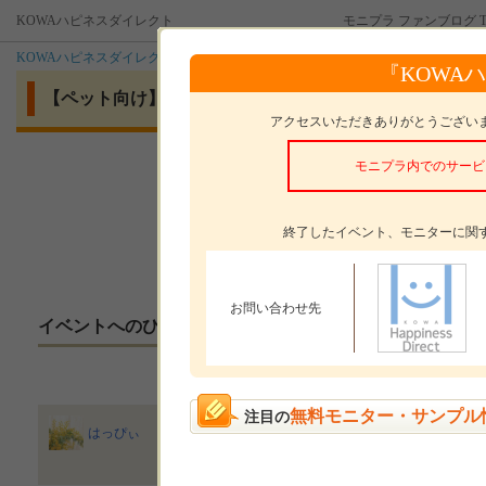
KOWAハピネスダイレクト
モニプラ ファンブログ T
KOWAハピネスダイレクト
『KOWA
【ペット向け】竹由来の元気成分配合！犬用サプリメント 
アクセスいただきありがとうござい
モニプラ内でのサービ
モニタープレゼント
Living w
モニターした感想の
投稿方法
終了したイベント、モニターに関
お問い合わせ先
イベントへのひとこと
無料モニター・サンプル
注目の
シニアのトイプードルを２頭飼っています。いつまで
はっぴぃ
ントには気を遣っています。商品は愛犬と一緒に一眼
頂きます。
2022/05/14