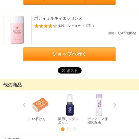
ボディミルキィエッセンス
4.30 | レビュー （ 47件 ）
価格：1,512円(税込)
ショップへ行く
他の商品
白い石けん
薬用リンクル
ディアミノ保
ピュアエクセ
エッ...
湿化粧液
レン...