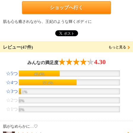
ショップへ行く
肌も心も癒されながら、王妃のような輝くボディに
レビュー(47件)
もっと見る
4.30
みんなの満足度
☆5つ
40.4%
☆4つ
57.4%
☆3つ
2.1%
☆2つ
0%
☆1つ
0%
肌がなめらかに…♡